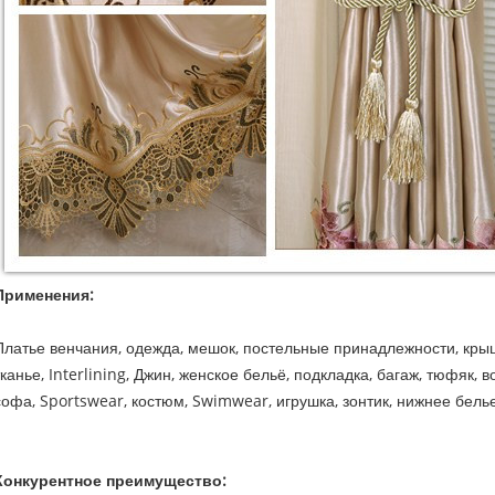
Применения:
Платье венчания, одежда, мешок, постельные принадлежности, крыш
тканье, Interlining, Джин, женское бельё, подкладка, багаж, тюфяк, 
софа, Sportswear, костюм, Swimwear, игрушка, зонтик, нижнее бель
Конкурентное преимущество: