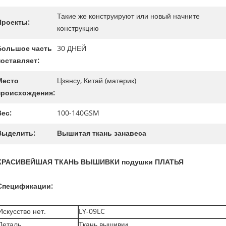
Такие же конструируют или новый начните
Проекты:
конструкцию
Большое часть
30 ДНЕЙ
поставляет:
Место
Цзянсу, Китай (материк)
происхождения:
Вес:
100-140GSM
Выделить:
Вышитая ткань занавеса
КРАСИВЕЙШАЯ ТКАНЬ ВЫШИВКИ подушки ПЛАТЬЯ
Спецификации:
Искусство нет.
LY-09LC
Деталь
Ткань вышивки