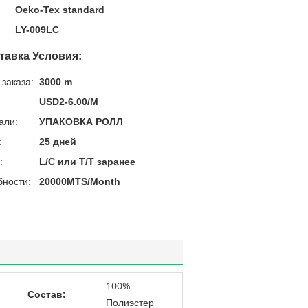
Oeko-Tex standard
LY-009LC
тавка Условия:
заказа:
3000 m
USD2-6.00/M
али:
УПАКОВКА РОЛЛ
:
25 дней
:
L/C или T/T заранее
бности:
20000MTS/Month
100%
Состав:
Полиэстер