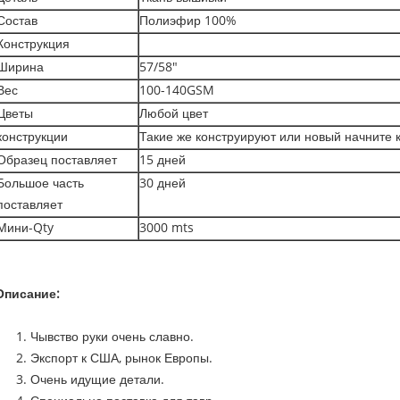
Состав
Полиэфир 100%
Конструкция
Ширина
57/58"
Вес
100-140GSM
Цветы
Любой цвет
конструкции
Такие же конструируют или новый начните 
Образец поставляет
15 дней
Большое часть
30 дней
поставляет
Мини-Qty
3000 mts
Описание:
1. Чывство руки очень славно.
2. Экспорт к США, рынок Европы.
3. Очень идущие детали.