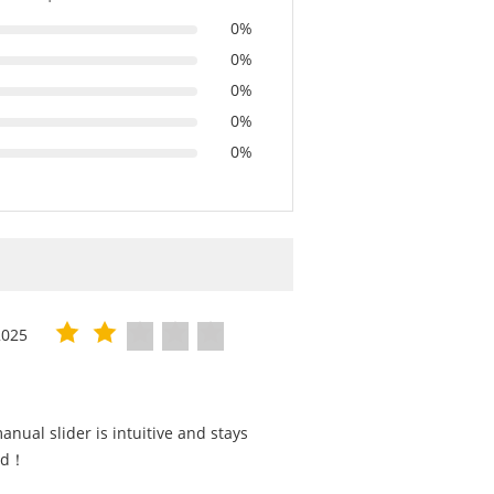
0%
0%
0%
0%
0%
2025
nual slider is intuitive and stays
ted！