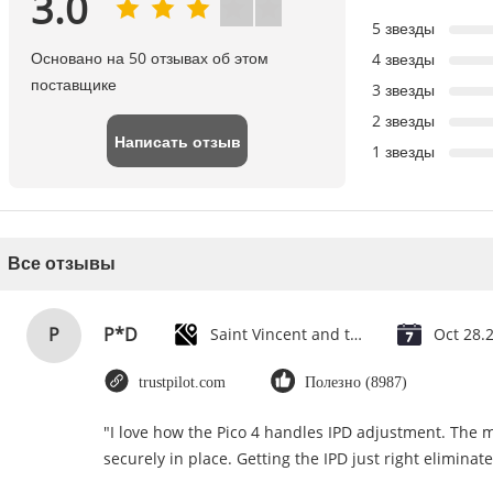
3.0
5 звезды
Основано на 50 отзывах об этом
4 звезды
поставщике
3 звезды
2 звезды
Написать отзыв
1 звезды
Все отзывы
P
P*D
Saint Vincent and the Grenadines
Oct 28.
trustpilot.com
Полезно (8987)
"I love how the Pico 4 handles IPD adjustment. The ma
securely in place. Getting the IPD just right elimina