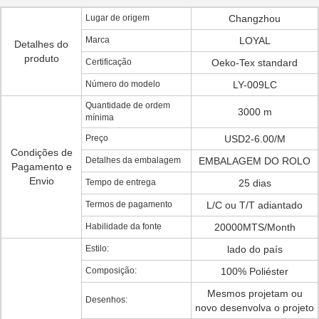
Lugar de origem
Changzhou
Marca
LOYAL
Detalhes do
produto
Certificação
Oeko-Tex standard
Número do modelo
LY-009LC
Quantidade de ordem
3000 m
mínima
Preço
USD2-6.00/M
Condições de
Detalhes da embalagem
EMBALAGEM DO ROLO
Pagamento e
Envio
Tempo de entrega
25 dias
Termos de pagamento
L/C ou T/T adiantado
Habilidade da fonte
20000MTS/Month
Estilo:
lado do país
Composição:
100% Poliéster
Mesmos projetam ou
Desenhos:
novo desenvolva o projeto