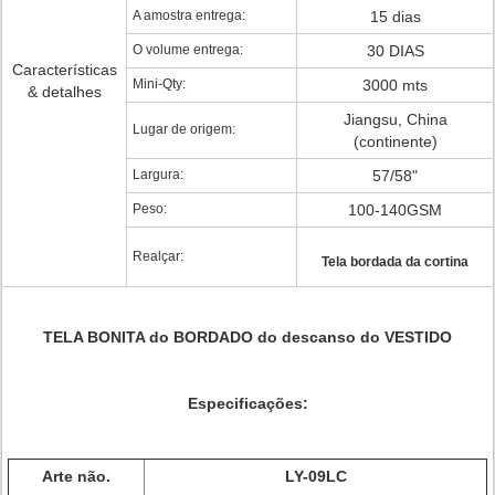
A amostra entrega:
15 dias
O volume entrega:
30 DIAS
Características
Mini-Qty:
3000 mts
& detalhes
Jiangsu, China
Lugar de origem:
(continente)
Largura:
57/58"
Peso:
100-140GSM
Realçar:
Tela bordada da cortina
TELA BONITA do BORDADO do descanso do VESTIDO
Especificações:
Arte não.
LY-09LC