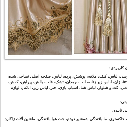
ی کاربردی:
سی، لباس، کیف، ملافه، پوشش، پرده، لباس، صفحه اصلی نساجی شده،
interlining، ژان، لباس زیر زنانه، لنت، چمدان، تشک، فلت، بالش، پیراهن، کفش،
ی، کت و شلوار، لباس شنا، اسباب بازی، چتر، لباس زیر، اثاثه یا لوازم
تی:
نه خاکستری. ما بافندگی شمشیر دودم، جت هوا بافندگی، ماشین آلات ژاکارد