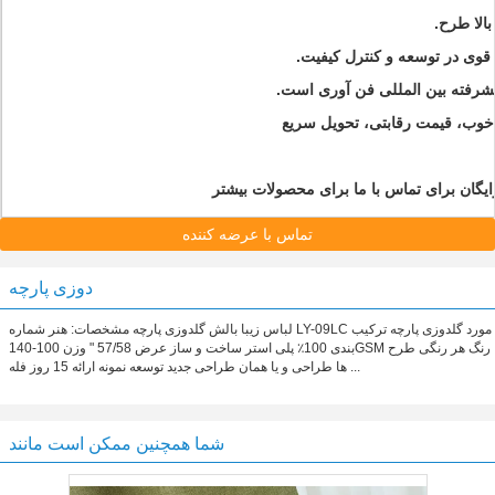
گان برای تماس با ما برای محصولات بیشتر
تماس با عرضه کننده
دوزی پارچه
لباس زیبا بالش گلدوزی پارچه مشخصات: هنر شماره LY-09LC مورد گلدوزی پارچه ترکیب
بندی 100٪ پلی استر ساخت و ساز عرض 57/58 " وزن 100-140GSM رنگ هر رنگی طرح
ها طراحی و یا همان طراحی جدید توسعه نمونه ارائه 15 روز فله ...
شما همچنین ممکن است مانند