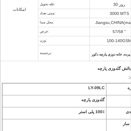
30 روز
فله تحویل:
امکانات
3000 MTS
مینی تعداد:
Jiangsu,CHINA(mai
محل مبدا:
57/58 "
عرض:
100-140GS
وزن:
برجسته:
پرده، خانه دوزی پارچه دکور
 بالش گلدوزی پارچه
ه
LY-09LC
گلدوزی پارچه
دی
100٪ پلی استر
ساز