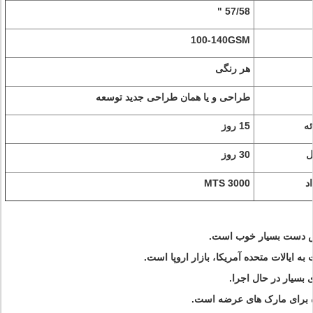
57/58 "
100-140GSM
هر رنگی
طراحی و یا همان طراحی جدید توسعه
ئه
15 روز
ل
30 روز
د
3000 MTS