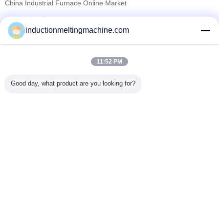
China Industrial Furnace Online Market
تامین کنندگان تایید شده
inductionmeltingmachine.com
Trust Seal
Verified Suplier
11:52 PM
خانه
Good day, what product are you looking for?
همه محصولات
دربارهی ما
تماس با ما
درخواست نقل قول
تغییر زبان
سایت کامل