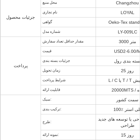
Changzhou
محل منبع
LOYAL
نام تجاری
جزئیات محصول
Oeko-Tex stand
گواهی
LY-009LC
شماره مدل
3000 متر
مقدار حداقل تعداد سفارش
USD2-6.00/
قیمت
سته بندی رول
جزئیات بسته بندی
پرداخت
25 روز
زمان تحویل
T / در پیش
شرایط پرداخت
 / ماه
قابلیت ارائه
سمت کشور
سبک:
100 پلی استر
ترکیب بندی:
حی یا توسعه های جدید
طرح:
طراحی
15 روز
نمونه ارائه: