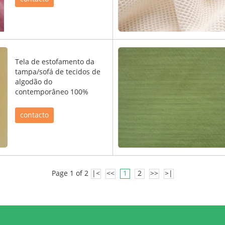
Tela de estofamento da
tampa/sofá de tecidos de
algodão do
contemporâneo 100%
contacto
Page 1 of 2
|<
<<
1
2
>>
>|