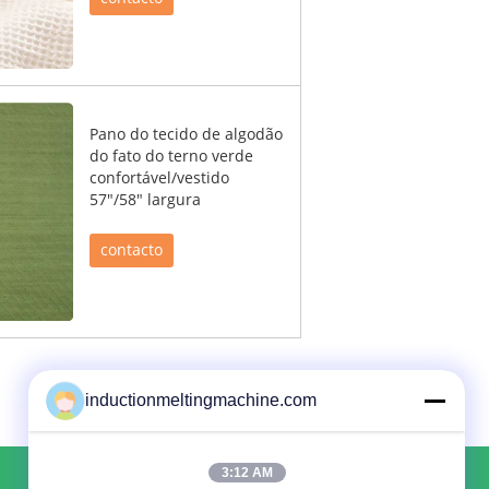
Pano do tecido de algodão
do fato do terno verde
confortável/vestido
57"/58" largura
contacto
inductionmeltingmachine.com
3:12 AM