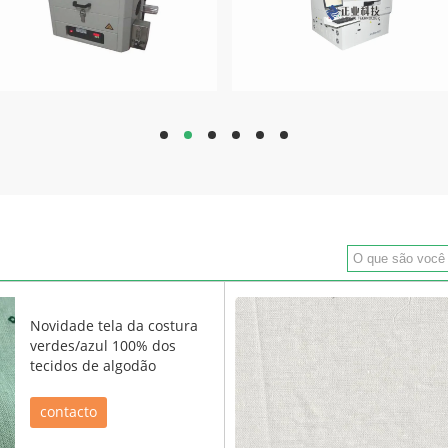
hd
hd
hd
hd
hd
hd
Novidade tela da costura
verdes/azul 100% dos
tecidos de algodão
contacto