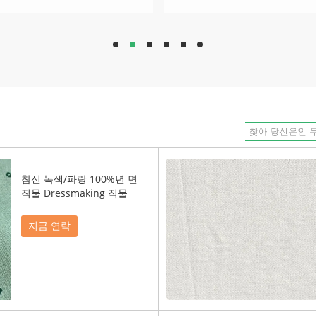
hd
hd
hd
hd
hd
hd
참신 녹색/파랑 100%년 면
직물 Dressmaking 직물
지금 연락