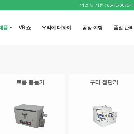
영업 및 지원 :
86-10-36754
제품
VR 쇼
우리에 대하여
공장 여행
품질 관리
로를 붙들기
구리 절단기