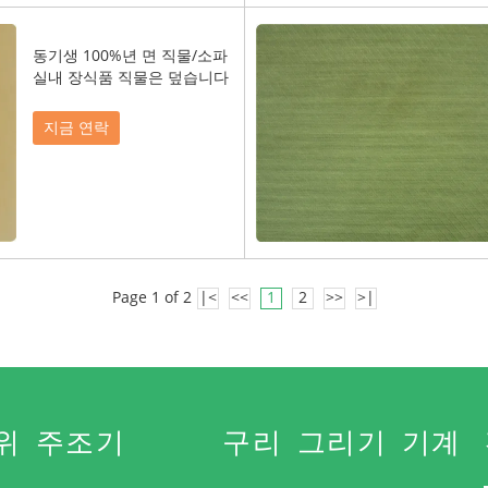
동기생 100%년 면 직물/소파
실내 장식품 직물은 덮습니다
지금 연락
Page 1 of 2
|<
<<
1
2
>>
>|
위 주조기
구리 그리기 기계