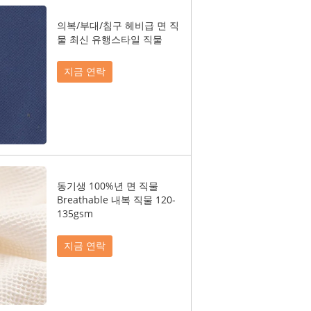
의복/부대/침구 헤비급 면 직
물 최신 유행스타일 직물
지금 연락
동기생 100%년 면 직물
Breathable 내복 직물 120-
135gsm
지금 연락