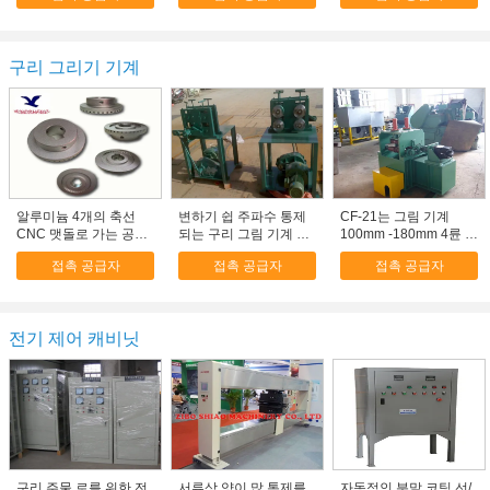
구리 그리기 기계
알루미늄 4개의 축선
변하기 쉽 주파수 통제
CF-21는 그림 기계
CNC 맷돌로 가는 공구,
되는 구리 그림 기계 모
100mm -180mm 4륜 구
자동 부속을 위한 정밀
터, 정밀한 철사 그림 기
동 트랙터를 구리로 쌉
접촉 공급자
접촉 공급자
접촉 공급자
도 기계로 가공 서비스
계
니다
전기 제어 캐비닛
구리 주물 로를 위한 전
서류상 양이 많 통제를
자동적인 분말 코팅 선/