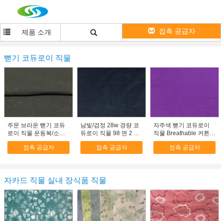
접촉 공급자
제품 소개
뻗기 코듀로이 직물
주문 브라운 뻗기 코듀
남빛/검정 28w 경량 코
자주색 뻗기 코듀로이
로이 직물 운동복/소파
듀로이 직물 98 면 2 스
직물 Breathable 커튼/
실내 장식품 직물
판덱스 직물
복장/내복 직물
접촉 공급자
접촉 공급자
접촉 공급자
자카드 직물 실내 장식품 직물