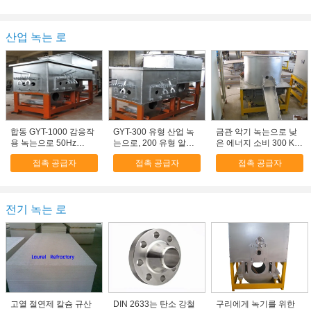
산업 녹는 로
합동 GYT-1000 감응작
GYT-300 유형 산업 녹
금관 악기 녹는으로 낮
용 녹는으로 50Hz
는으로, 200 유형 알루
은 에너지 소비 300 KG
150An 1000kg/hour
미늄 로
GYT300
접촉 공급자
접촉 공급자
접촉 공급자
전기 녹는 로
고열 절연제 칼슘 규산
DIN 2633는 탄소 강철
구리에게 녹기를 위한