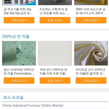
금 주조기를 위한 1kg
3 단계는 구획/주괴 생
380V 아연 녹는으로 낮
2kg 3kg 4kg 금속 녹는
산 제조를 위한 녹는 로
은 에너지 소비 300 KG
로
를 아연으로 입힙니다
GYT300
접촉 공급자
접촉 공급자
접촉 공급자
100%년 면 직물
참신 녹색/파랑 100%년
국제 경기 100%년 면
라이트급 선수 100%년
면 직물 Dressmaking
직물 의복 피복 직물
면 직물/한 벌/커튼 안대
직물
20*20
기 직물은 가지고 놀
접촉 공급자
접촉 공급자
접촉 공급자
회사 프로필
China Industrial Furnace Online Market