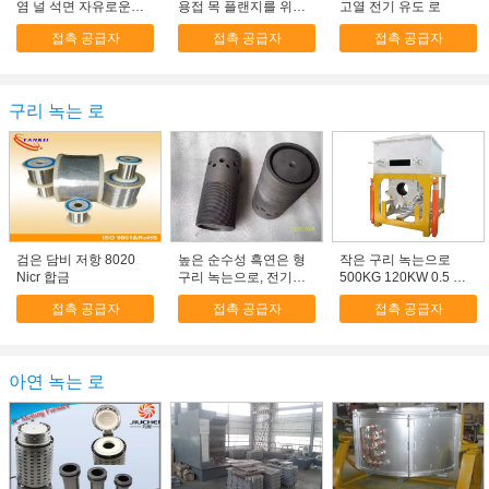
염 널 석면 자유로운
용접 목 플랜지를 위조
고열 전기 유도 로
350 - 450 kg/m3
했습니다
접촉 공급자
접촉 공급자
접촉 공급자
구리 녹는 로
검은 담비 저항 8020
높은 순수성 흑연은 형
작은 구리 녹는으로
Nicr 합금
구리 녹는으로, 전기로
500KG 120KW 0.5 주
부속을 위한 죽습니다
요 주파수
접촉 공급자
접촉 공급자
접촉 공급자
아연 녹는 로