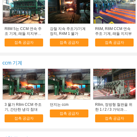
R8M 5는 CCM 연속 주
강철 지속 주조기/기계
R6M, R8M CCM 연속
조 기계, 래들 지지부를
장치, R4M 1 물가
주조 기계, 래들 지지부
좌초시킵니다
접촉 공급자
접촉 공급자
접촉 공급자
ccm 기계
3 물가 R8m CCM 주조
던지는 ccm
R8m, 정방형 철판을 위
기, 간단한 냉각 침대
한 1 / 2 / 3 가닥과
접촉 공급자
R10m 강관 CCM
접촉 공급자
접촉 공급자