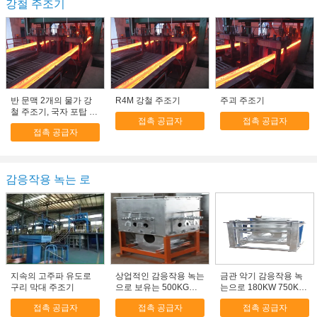
강철 주조기
반 문맥 2개의 물가 강
R4M 강철 주조기
주괴 주조기
철 주조기, 국자 포탑 강
접촉 공급자
접촉 공급자
철 CCM
접촉 공급자
감응작용 녹는 로
지속의 고주파 유도로
상업적인 감응작용 녹는
금관 악기 감응작용 녹
구리 막대 주조기
으로 보유는 500KG의
는으로 180KW 750KG
집에서 만드는 유도 전
2T/4T 260kw h/t
접촉 공급자
접촉 공급자
접촉 공급자
기로를 결합했습니다