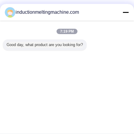
검증된 공급 업체
inductionmeltingmachine.com
Trust Seal
Verified Suplier
7:19 PM
홈
Good day, what product are you looking for?
모든 제품
사이트맵
연락처
견적 요청
언어를 바꾸십시오
가득 차있는 위치