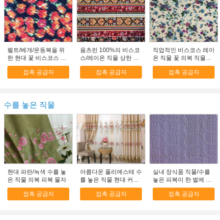
펠트/베개/운동복을 위
움츠린 100%의 비스코
직업적인 비스코스 레이
한 현대 꽃 비스코스 레
스/레이온 직물 상한 의
온 직물 꽃 의복 직물
이온 직물
복 직물 T96%/SP4%
118D+20D
접촉 공급자
접촉 공급자
접촉 공급자
수를 놓은 직물
현대 파란/녹색 수를 놓
아름다운 폴리에스테 수
실내 장식품 직물/수를
은 직물 의복 피복 물자
를 놓은 직물 현대 커튼
놓은 피복이 한 벌에 의
직물
하여/복장/베개는 수를
접촉 공급자
접촉 공급자
접촉 공급자
놓았습니다