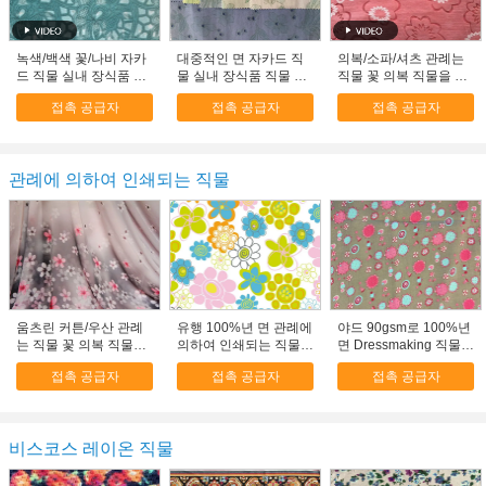
녹색/백색 꽃/나비 자카
대중적인 면 자카드 직
의복/소파/셔츠 관례는
드 직물 실내 장식품 직
물 실내 장식품 직물 상
직물 꽃 의복 직물을 인
물 물자
한 의복 직물
쇄했습니다
접촉 공급자
접촉 공급자
접촉 공급자
관례에 의하여 인쇄되는 직물
움츠린 커튼/우산 관례
유행 100%년 면 관례에
야드 90gsm로 100%년
는 직물 꽃 의복 직물을
의하여 인쇄되는 직물
면 Dressmaking 직물
인쇄했습니다
가구 직물
면 물자
접촉 공급자
접촉 공급자
접촉 공급자
비스코스 레이온 직물