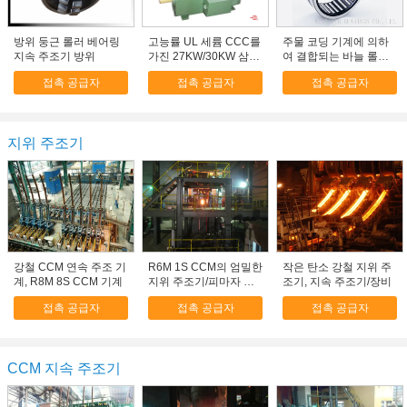
방위 둥근 롤러 베어링
고능률 UL 세륨 CCC를
주물 코딩 기계에 의하
지속 주조기 방위
가진 27KW/30KW 삼상
여 결합되는 바늘 롤러
비동시성 모터
베어링 고속 BR162416
접촉 공급자
접촉 공급자
접촉 공급자
지위 주조기
강철 CCM 연속 주조 기
R6M 1S CCM의 엄밀한
작은 탄소 강철 지위 주
계, R8M 8S CCM 기계
지위 주조기/피마자 기
조기, 지속 주조기/장비
계
접촉 공급자
접촉 공급자
접촉 공급자
CCM 지속 주조기