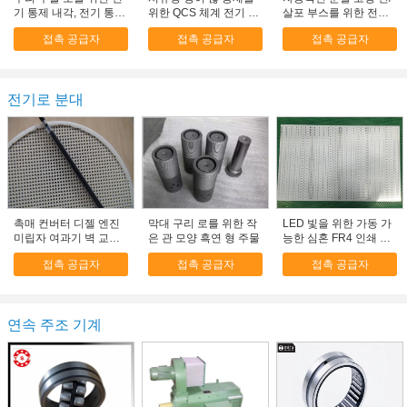
기 통제 내각, 전기 통제
위한 QCS 체계 전기 통
살포 부스를 위한 전기
내각
제 내각
통제 상자
접촉 공급자
접촉 공급자
접촉 공급자
전기로 분대
촉매 컨버터 디젤 엔진
막대 구리 로를 위한 작
LED 빛을 위한 가동 가
미립자 여과기 벽 교류,
은 관 모양 흑연 형 주물
능한 심혼 FR4 인쇄 회
세라믹 운반대
로 기판 회의
접촉 공급자
접촉 공급자
접촉 공급자
연속 주조 기계