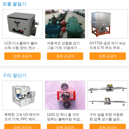
로를 붙들기
LCD 디스플레이 플라
자동적인 강철봉 감기
GYT750 금관 악기 녹는
스틱 시험 장비, 탄소 까
그림 기계, 이음새가 없
으로 0.75 주요 주파수,
만 내용 검사자
는 탄소 관 주조 기계
전기 유도 로
접촉 공급자
접촉 공급자
접촉 공급자
구리 절단기
똑똑한 고속 UV 레이저
1203 단 하나 줄 각자
구리 널을 위한 자동화
조각 기계, FPC 레이저
맞추는 볼베어링 저잡음
된 압축 공기를 넣은
교련 기계
무료한 선반 NC 절단기
PCB 절단기 PCB 지도
접촉 공급자
접촉 공급자
접촉 공급자
절단기