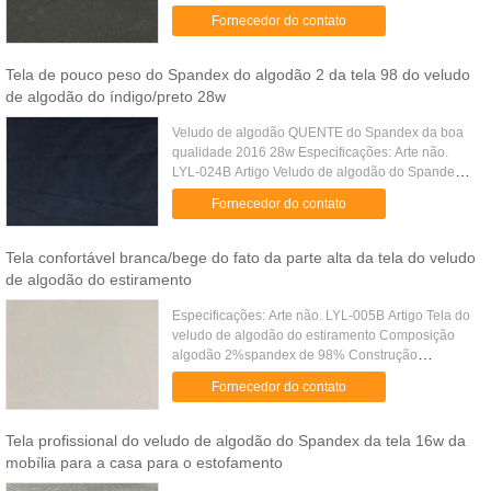
veludo de algodão do estiramento Composição
Fornecedor do contato
algodão 2%spandex de ...
Tela de pouco peso do Spandex do algodão 2 da tela 98 do veludo
de algodão do índigo/preto 28w
Veludo de algodão QUENTE do Spandex da boa
qualidade 2016 28w Especificações: Arte não.
LYL-024B Artigo Veludo de algodão do Spandex
Composição algodão 2%spandex de 98%
Fornecedor do contato
Construção 40*40+32/40D 76*160 Largura ...
Tela confortável branca/bege do fato da parte alta da tela do veludo
de algodão do estiramento
Especificações: Arte não. LYL-005B Artigo Tela do
veludo de algodão do estiramento Composição
algodão 2%spandex de 98% Construção
16*21+70D 44*134 Largura 57/8" Peso 290GSM
Fornecedor do contato
Cores Alguma cor projetos Mesmos ...
Tela profissional do veludo de algodão do Spandex da tela 16w da
mobília para a casa para o estofamento