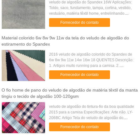
veludo de algodão do Spandex 16W Aplicações:
Toldo, saco, fundamento, tampa, cortina, vestido,
vestuário, matéria têxtil home, entrelinhando
kejme'noykejme, Jean, roupa interior, forro,
Fornecedor do contato
bagagem, colchão, for...
Material colorido 6w 8w 9w 11w da tela do veludo de algodão do
estiramento do Spandex
2016 veludo de algodão colorido do Spandex de
6w 8w 9w 11w 14w 16w 18 QUENTES Descrição:
1. Artigos muito running para a camisa. 2.
Especialmente fonte para tipos. 3. Exportação
Fornecedor do contato
mercado aos EUA, Europa. 4. ...
O fio home de pano do veludo de algodão de matéria têxtil da manta
tingiu o tecido de algodão 100-120gsm
veludo de algodão do tintura-fio da boa qualidade
2015 para a camisa Especificações: Arte não. LY-
206BC Artigo Tela do veludo de algodão do
estiramento Composição algodão 100%
Fornecedor do contato
Construção 50*50 144*80 Largura ...