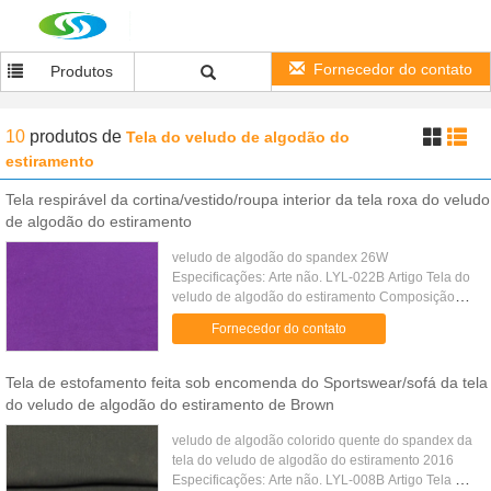
Fornecedor do contato
Produtos
10
produtos
de
Tela do veludo de algodão do
estiramento
Tela respirável da cortina/vestido/roupa interior da tela roxa do veludo
de algodão do estiramento
veludo de algodão do spandex 26W
Especificações: Arte não. LYL-022B Artigo Tela do
veludo de algodão do estiramento Composição
98%cotton 2%spandex Construção
Fornecedor do contato
42/2*32+32/40D 58*140 Largura 57/8" Peso
200GSM ...
Tela de estofamento feita sob encomenda do Sportswear/sofá da tela
do veludo de algodão do estiramento de Brown
veludo de algodão colorido quente do spandex da
tela do veludo de algodão do estiramento 2016
Especificações: Arte não. LYL-008B Artigo Tela do