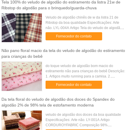
Tela 100% do veludo de algodão do estiramento da listra 21w de
Ribstop do algodão para o brinquedo/guarda-chuva
Veludo de algodão chinês de w da listra 21 de
Ribstop da boa qualidade Especificações: Arte
não. LYL-004A Artigo Tela do veludo de algodão
do estiramento Composição algodão 100%
Fornecedor do contato
Construção 60*60 90*88 Largura ...
Não pano floral macio da tela do veludo de algodão do estiramento
para crianças do bebê
do toque veludo de algodão bom macio do
estiramento não para crianças do bebê Descrição:
1. Artigos muito running para a camisa. 2.
Especialmente fonte para tipos. 3. Exportação
Fornecedor do contato
mercado aos EUA, Europa. 4. ...
Da tela floral do veludo de algodão dos doces do Spandex do
algodão 2% de 98% tela de estofamento moderna
veludo de algodão dos doces da boa qualidade
Especificações: Arte não. LY-001A Artigo
CORDUROYFABRIC Composição 98%