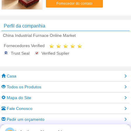
cotton2%spandex Construção 60*60 90*88
Fornecedor do contato
Largura 57/8" Peso 100-120GSM Cores Alguma
cor ...
Perfil da companhia
China Industrial Furnace Online Market
Fornecedores Verified
Trust Seal
Verified Suplier
Casa
Todos os Produtos
Mapa do Site
Fale Conosco
Pedir um orçamento