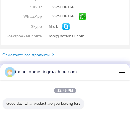
VIBER :
13825096166
13825096166
WhatsApp :
Mark
Skype :
Электронная почта :
roni@hotamail.com
Осмотрите все продукты
Профиль компании
inductionmeltingmachine.com
China Industrial Furnace Online Market
проверенных поставщиков
12:49 PM
Trust Seal
Verified Suplier
Good day, what product are you looking for?
Главная страница
Все продукты