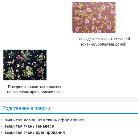
драпирования
ткани
Ткань декора вышитых тканей
зонтика/Sportswear домой
Почерните вышитые занавес/
мешки/ткань драпирования год
сбора винограда ткани
постельных принадлежностей
Родственные поиски:
вышитая домашняя ткань оформления
вышитая ткань занавеса
вышитая ткань драпирования