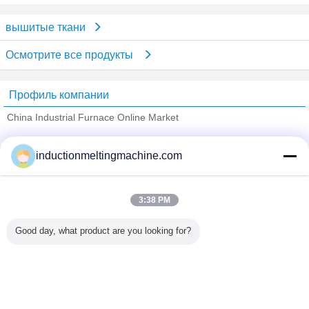
вышитые ткани
Осмотрите все продукты
Профиль компании
China Industrial Furnace Online Market
проверенных поставщиков
inductionmeltingmachine.com
Trust Seal
Verified Suplier
3:38 PM
Главная страница
Good day, what product are you looking for?
Все продукты
Карта сайта
контактные данные