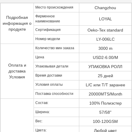
Место происхождения
Changzhou
Фирменное
Подробная
LOYAL
наименование
информация о
продукте
Сертификация
Oeko-Tex standard
Номер модели
LY-006LC
Количество мин заказа
3000 m
Цена
USD2-6.00/M
Оплата и
Упаковывая детали
УПАКОВКА РОЛЛ
доставка
Время доставки
25 дней
Условия
Условия оплаты
L/C или T/T заранее
Поставка способности
20000MTS/Month
Состав:
100% Полиэстер
Ширина:
57/58"
Вес:
100-120GSM
Цвета:
Любой цвет