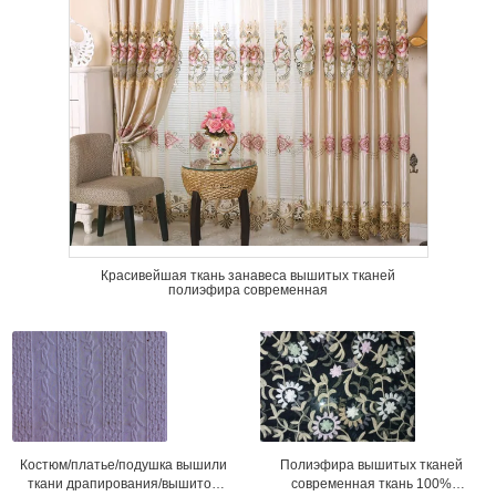
Красивейшая ткань занавеса вышитых тканей
полиэфира современная
Полиэфира вышитых тканей
Костюм/платье/подушка вышили
современная ткань 100%
ткани драпирования/вышитой