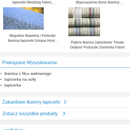
tapicerki Wedding Fabric,
Wyposażenie domu tkaniny
Szerokość 57 "/ 58"
żakardowe tkaniny
Wygodne Bawełna / Poliester
tkanina tapicerki Unique Home
Piękne tkaniny żakardowe Trwała
Textile Fabric
Outdoor Poduszki Sunbrella Fabric
Powiązane Wyszukiwania:
tkanina z filcu wełnianego
tapicerka na sofę
tapicerka
Żakardowe tkaniny tapicerki
Zobacz wszystkie produkty