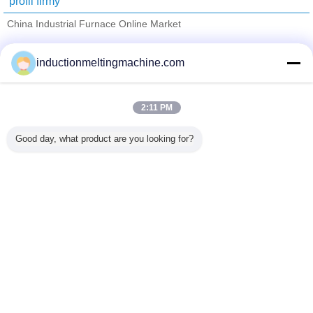
profil firmy
China Industrial Furnace Online Market
sprawdzonych dostawców
inductionmeltingmachine.com
Trust Seal
Verified Suplier
2:11 PM
Dom
Good day, what product are you looking for?
Wszystkie produkty
O nas
Skontaktuj się z nami
Poprosić o wycenę
Zmień język