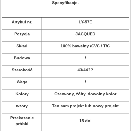
Specyfikacje:
Artykuł nr.
LY-57E
Pozycja
JACQUED
Skład
100% bawełny /CVC / T/C
Budowa
/
Szerokość
43/44??
Waga
/
Kolory
Czerwony, żółty, dowolny kolor
wzory
Ten sam projekt lub nowy projekt
Przekazanie
15 dni
próbki