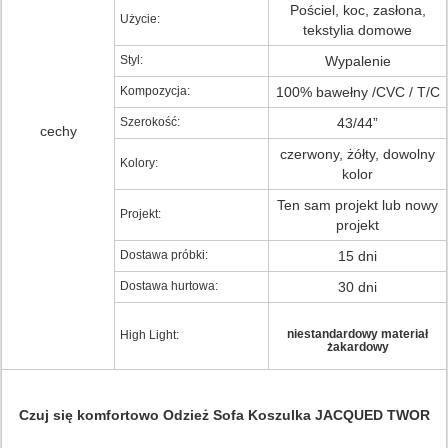
Pościel, koc, zasłona,
Użycie:
tekstylia domowe
Styl:
Wypalenie
Kompozycja:
100% bawełny /CVC / T/C
Szerokość:
43/44”
cechy
czerwony, żółty, dowolny
Kolory:
kolor
Ten sam projekt lub nowy
Projekt:
projekt
Dostawa próbki:
15 dni
Dostawa hurtowa:
30 dni
niestandardowy materiał
High Light:
żakardowy
Czuj się komfortowo Odzież Sofa Koszulka JACQUED TWOR