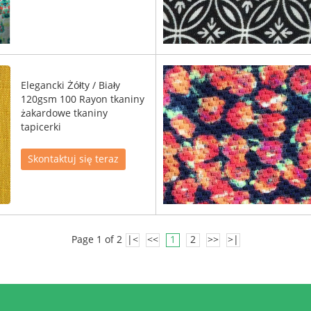
Elegancki Żółty / Biały
120gsm 100 Rayon tkaniny
żakardowe tkaniny
tapicerki
Skontaktuj się teraz
Page 1 of 2
|<
<<
1
2
>>
>|