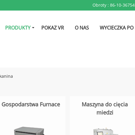
Obroty :
86-10-3675
PRODUKTY
POKAZ VR
O NAS
WYCIECZKA PO
kanina
Gospodarstwa Furnace
Maszyna do cięcia
miedzi