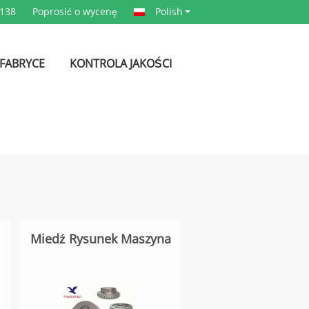
4138
Poprosić o wycenę
Polish
 FABRYCE
KONTROLA JAKOŚCI
Miedź Rysunek Maszyna