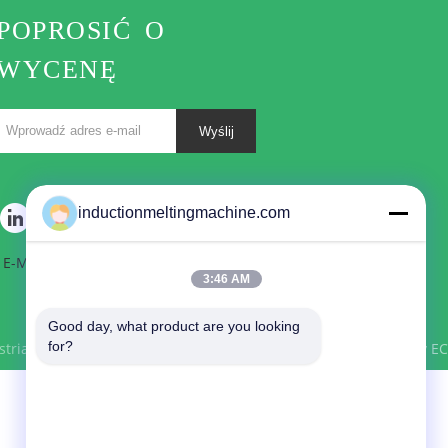
POPROSIĆ O
WYCENĘ
Wyślij
inductionmeltingmachine.com
E-Mail
|
Mapa strony
3:46 AM
Good day, what product are you looking 
for?
strial Furnace Online Market. All Rights Reserved. Developed by
EC