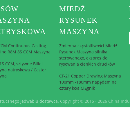
ĘSÓW
MIEDŹ
ASZYNA
RYSUNEK
ATRYSKOWA
MASZYNA
 CCM Continuous Casting
Zmienna częstotliwości Miedź
ine R8M 8S CCM Maszyna
Rysunek Maszyna silnika
sterowanego, ekspres do
S CCM, sztywne Billet
rysowania cienkich drucików
yna natryskowa / Caster
yna
CF-21 Copper Drawing Maszyna
100mm -180mm napędem na
cztery koła Ciągnik
sztucznego jedwabiu dostawca.
Copyright © 2015 - 2026 China Indu