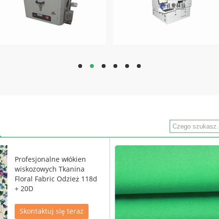
hd
hd
hd
hd
hd
hd
Profesjonalne włókien
wiskozowych Tkanina
Floral Fabric Odzież 118d
+ 20D
Skontaktuj się teraz