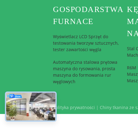
GOSPODARSTWA
K
FURNACE
M
N
Wyświetlacz LCD Sprzęt do
testowania tworzyw sztucznych,
Stal
tester zawartości węgla
Mach
Automatyczna stalowa prętowa
R6M 1
maszyna do rysowania, prosta
Masz
maszyna do formowania rur
Masz
węglowych
Polityka prywatności
|
Chiny tkanina ze 