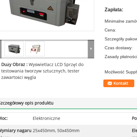
Zapłata:
Minimalne zamów
Cena:
Szczegóły pakow
Czas dostawy:
Zasady płatności
Duży Obraz :
Wyświetlacz LCD Sprzęt do
testowania tworzyw sztucznych, tester
Możliwość Suppl
zawartości węgla
Kontakt
Szczegółowy opis produktu
Moc:
Elektroniczne
Po
Wymiary nagaru
25x450mm, 50x450mm
El