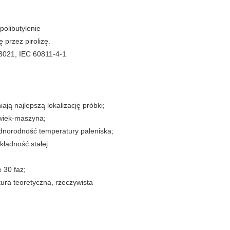
polibutylenie
 przez pirolizę.
3021, IEC 60811-4-1
ją najlepszą lokalizację próbki;
owiek-maszyna;
ednorodność temperatury paleniska;
kładność stałej
 30 faz;
ura teoretyczna, rzeczywista
.