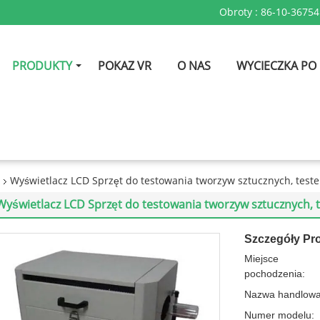
Obroty :
86-10-3675
PRODUKTY
POKAZ VR
O NAS
WYCIECZKA PO
Wyświetlacz LCD Sprzęt do testowania tworzyw sztucznych, teste
Wyświetlacz LCD Sprzęt do testowania tworzyw sztucznych, t
Szczegóły Pr
Miejsce
pochodzenia:
Nazwa handlowa
Numer modelu: