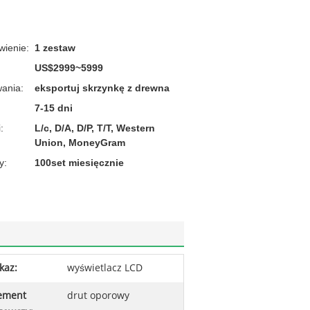
ienie:
1 zestaw
US$2999~5999
ania:
eksportuj skrzynkę z drewna
7-15 dni
:
L/c, D/A, D/P, T/T, Western
Union, MoneyGram
y:
100set miesięcznie
kaz:
wyświetlacz LCD
ement
drut oporowy