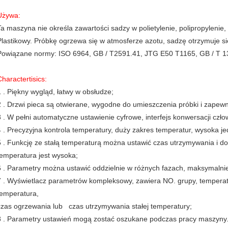
Używa:
Ta maszyna nie
określa zawartości sadzy w polietylenie, polipropylenie,
Plastikowy.
Próbkę ogrzewa się w atmosferze azotu, sadzę otrzymuje się
Powiązane normy: ISO 6964, GB / T2591.41, JTG E50 T1165, GB / T 1
Charactertisics:
1
.
Piękny wygląd, łatwy w obsłudze;
2
.
Drzwi pieca są otwierane, wygodne do umieszczenia próbki i zapewnia
3
.
W pełni automatyczne ustawienie cyfrowe, interfejs konwersacji czł
4
.
Precyzyjna kontrola temperatury, duży zakres temperatur, wysoka j
5
.
Funkcję ze stałą temperaturą można ustawić czas utrzymywania i do
temperatura jest wysoka;
6
.
Parametry można ustawić oddzielnie w różnych fazach, maksymalnie
7
.
Wyświetlacz parametrów kompleksowy, zawiera NO.
grupy, temperat
temperatura,
czas ogrzewania lub
czas utrzymywania stałej temperatury;
8
.
Parametry ustawień mogą zostać oszukane podczas pracy maszyny