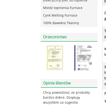
Elektryczny piec do topienia
p
Miedź topnienia Furnace
D
Cynk Melting Furnace
g
100% Bawełna Tkaniny
Orzecznictwo
p
Opinie klientów
Chcę powiedzieć, że produkty
P
bardzo dobre. Dziękuję
wszystkim za sugestie.