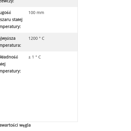
zewczy:
ugość
100 mm
szaru stałej
mperatury:
jwyższa
1200 ° C
mperatura:
kładność
± 1 ° C
ałej
mperatury:
zawartości węgla