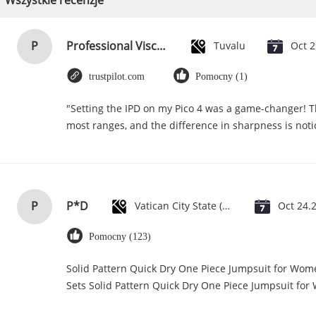
Wszystkie recenzje
P
Professional Viscose Rayon Fabric Floral Apparel Fabric 118D+20D
Tuvalu
Oct 2
trustpilot.com
Pomocny (1)
"Setting the IPD on my Pico 4 was a game-changer! T
most ranges, and the difference in sharpness is noti
P
P*D
Vatican City State (Holy See)
Oct 24.
Pomocny (123)
Solid Pattern Quick Dry One Piece Jumpsuit for Wo
Sets Solid Pattern Quick Dry One Piece Jumpsuit f