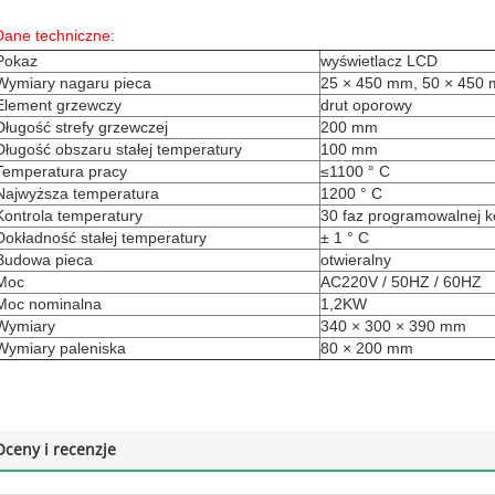
Dane techniczne:
Pokaz
wyświetlacz LCD
Wymiary nagaru pieca
25 × 450 mm, 50 × 450
Element grzewczy
drut oporowy
Długość strefy grzewczej
200 mm
Długość obszaru stałej temperatury
100 mm
Temperatura pracy
≤1100 ° C
Najwyższa temperatura
1200 ° C
Kontrola temperatury
30 faz programowalnej ko
Dokładność stałej temperatury
± 1 ° C
Budowa pieca
otwieralny
Moc
AC220V / 50HZ / 60HZ
Moc nominalna
1,2KW
Wymiary
340 × 300 × 390 mm
Wymiary paleniska
80 × 200 mm
Oceny i recenzje