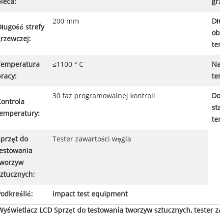
ieca:
gr
200 mm
Dł
ługość strefy
ob
rzewczej:
te
Temperatura
≤1100 ° C
Na
racy:
te
30 faz programowalnej kontroli
Do
Kontrola
st
temperatury:
te
Sprzęt do
Tester zawartości węgla
testowania
tworzyw
sztucznych:
odkreślić:
impact test equipment
Wyświetlacz LCD Sprzęt do testowania tworzyw sztucznych, tester 