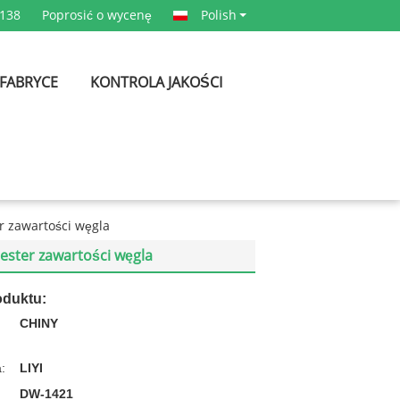
4138
Poprosić o wycenę
Polish
 FABRYCE
KONTROLA JAKOŚCI
r zawartości węgla
ester zawartości węgla
oduktu:
CHINY
:
LIYI
DW-1421