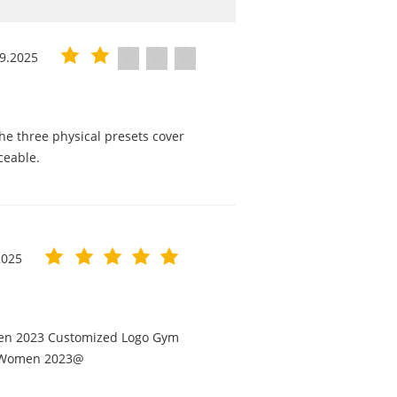
9.2025
he three physical presets cover
ceable.
2025
men 2023 Customized Logo Gym
or Women 2023@