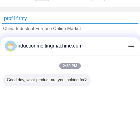
profil firmy
China Industrial Furnace Online Market
sprawdzonych dostawców
inductionmeltingmachine.com
Trust Seal
Verified Suplier
2:30 PM
Dom
Good day, what product are you looking for?
Wszystkie produkty
O nas
Skontaktuj się z nami
Poprosić o wycenę
Zmień język