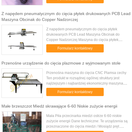
Struktura Wahliwe Rodzaj Piłka ...
Z napędem pneumatycznym do cięcia płytek drukowanych PCB Lead
Maszyna Obcinak do Copper Nadzorczej
Z napędem pneumatycznym do cięcia płytek
drukowanych PCB Lead Maszyna Obcinak do
Copper Nadzorczej Maszyna do cięcia płytek
drukowanych Specyfikacja: Model nr.: YSVC-1S
Formularz kontaktowy
Wymiary urządzenia: 425 x 270 x 410 mm Pr...
Przenośne urządzenie do cięcia plazmowe z wyjmowanym stole
Przenośna maszyna do cięcia CNC Plamsa cechy
Ten produkt w rozsądnej ogólnej struktury jest
najlżejszym i najbardziej ekonomiczny maszyna
do cięcia. Poprzeczna szerokość cięcia wynosi
Formularz kontaktowy
1.0m skuteczne i 1,2 m, a ...
Małe brzeszczot Miedź skrawające 6-60 Niskie zużycie energii
Mała Piła przecinarka miedzi ostrze 6-60 niskie
zużycie energii Dane techniczne: Te urządzenia są
przeznaczone do cięcia miedzi / Mosiądz pręt.
Power(Prime/Standby): 4KW Rozmiar cięcia: -od