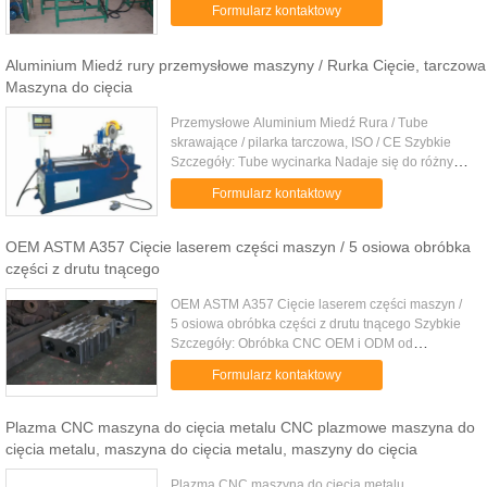
Formularz kontaktowy
6mm do 60mm ...
Aluminium Miedź rury przemysłowe maszyny / Rurka Cięcie, tarczowa
Maszyna do cięcia
Przemysłowe Aluminium Miedź Rura / Tube
skrawające / pilarka tarczowa, ISO / CE Szybkie
Szczegóły: Tube wycinarka Nadaje się do różnych
materiałów, stal węglowa, stal nierdzewna,
Formularz kontaktowy
aluminium, miedź itp Szybko i ...
OEM ASTM A357 Cięcie laserem części maszyn / 5 osiowa obróbka
części z drutu tnącego
OEM ASTM A357 Cięcie laserem części maszyn /
5 osiowa obróbka części z drutu tnącego Szybkie
Szczegóły: Obróbka CNC OEM i ODM od
zapotrzebowania klientów. ISO 9001: 2008
Formularz kontaktowy
certyfikowany. Silny zespół projektowy i ...
Plazma CNC maszyna do cięcia metalu CNC plazmowe maszyna do
cięcia metalu, maszyna do cięcia metalu, maszyny do cięcia
Plazma CNC maszyna do cięcia metalu