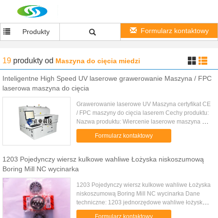
Formularz kontaktowy
Produkty
19
produkty
od
Maszyna do cięcia miedzi
Inteligentne High Speed ​​UV laserowe grawerowanie Maszyna / FPC
laserowa maszyna do cięcia
Grawerowanie laserowe UV Maszyna certyfikat CE
/ FPC maszyny do cięcia laserem Cechy produktu:
Nazwa produktu: Wiercenie laserowe maszyna UV
Nazwa handlowa: Asida Numer modelu: JG23
Formularz kontaktowy
Miejsce pochodzenia: Chiny ...
1203 Pojedynczy wiersz kulkowe wahliwe Łożyska niskoszumową
Boring Mill NC wycinarka
1203 Pojedynczy wiersz kulkowe wahliwe Łożyska
niskoszumową Boring Mill NC wycinarka Dane
techniczne: 1203 jednorzędowe wahliwe łożysko
kulkowe Boring Mill / NC Maszyna do cięcia
Formularz kontaktowy