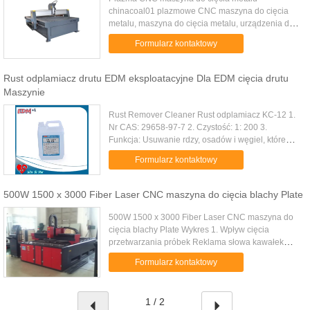
chinacoal01 plazmowe CNC maszyna do cięcia
metalu, maszyna do cięcia metalu, urządzenia do
cięcia, opis produktu Charakterystyka pracy:
Formularz kontaktowy
1.Light konstrukcja belki, dobrą ...
Rust odplamiacz drutu EDM eksploatacyjne Dla EDM cięcia drutu
Maszynie
Rust Remover Cleaner Rust odplamiacz KC-12 1.
Nr CAS: 29658-97-7 2. Czystość: 1: 200 3.
Funkcja: Usuwanie rdzy, osadów i węgiel, które
miały miejsce na EDM maszyny i detali, usuwania
Formularz kontaktowy
rdzy prędkości, osadów i w...
500W 1500 x 3000 Fiber Laser CNC maszyna do cięcia blachy Plate
500W 1500 x 3000 Fiber Laser CNC maszyna do
cięcia blachy Plate Wykres 1. Wpływ cięcia
przetwarzania próbek Reklama słowa kawałek
blachy przetwarzania Pracuj cięcia 2.
Formularz kontaktowy
Wprowadzenie Podstawowe ☆ Reklama słowa ...
1 / 2