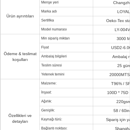
Menşe yeri
Changzh
Marka adı
LOYAL
Ürün ayrıntıları
Sertifika
Oeko-Tex st
Model numarası
LY-004
Min sipariş miktarı
3000 
Fiyat
USD2-6.0
Ödeme & teslimat
Ambalaj bilgileri
Ambalaj r
koşulları
Teslim süresi
25 gün
Yetenek temini
20000MTS 
Malzeme:
T96% / S
İnşaat:
100D * 75D 
Ağırlık:
220gs
Genişlik:
58 / 60i
Özellikleri ve
Kaynağı türü:
Sipariş için
detayları
Bağlantı noktası:
Shangh