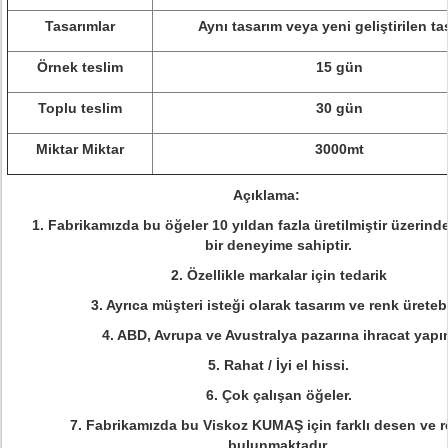
Tasarımlar
Aynı tasarım veya yeni geliştirilen ta
Örnek teslim
15 gün
Toplu teslim
30 gün
Miktar Miktar
3000mt
Açıklama:
1. Fabrikamızda bu öğeler 10 yıldan fazla üretilmiştir üzerin
bir deneyime sahiptir.
2. Özellikle markalar için tedarik
3. Ayrıca müşteri isteği olarak tasarım ve renk üretebil
4. ABD, Avrupa ve Avustralya pazarına ihracat yapı
5. Rahat / İyi el hissi.
6. Çok çalışan öğeler.
7. Fabrikamızda bu Viskoz KUMAŞ için farklı desen ve r
bulunmaktadır.