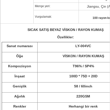
Menşe yeri:
Jiangsu, Çin (
Vurgulamak:
100 rayon 
SICAK SATIŞ BEYAZ VİSKON / RAYON KUMAŞ
Özellikler:
Sanat numarası
LY-004VC
Öğe
VİSKON / RAYON KUMAŞ
Kompozisyon
T96% / SP4%
İnşaat
100D * 75D + 20D
Genişlik
58 / 60inch
Ağırlık
220GSM
Renkler
Herhangi bir renk