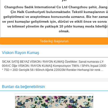
Changzhou Sadık International Co Ltd Changzhou şehir, Jiangs
Çin Halk Cumhuriyeti bulunmaktadır. Tekstil kumaşlarının ü
geliştirilmesi ve araştırılması konusunda uzmanız. Biz her zama
ve yeni kumaşlar geliştirmek için, dürüst ve etkili önce ve sonra 
ve bilimsel yönetim ile yaklaşık 10 yıldır kumaş moda liderliği
olmak.
Tedarikçi başvurun
Viskon Rayon Kumaş
SICAK SATIŞ BEYAZ VİSKON / RAYON KUMAŞ Özellikler: Sanat numarası LY-
004VC Öğe VİSKON / RAYON KUMAŞ Kompozisyon T96% / SP4% İnşaat 100D
* 75D + 20D Genişlik 58 / 60inch Ağırlık 220GSM Renkler Herhangi bir renk ...
Bunları da beğenebilirsin