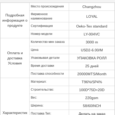
Место происхождения
Changzhou
Фирменное
Подробная
LOYAL
наименование
информация о
продукте
Сертификация
Oeko-Tex standard
Номер модели
LY-004VC
Количество мин заказа
3000 m
Цена
USD2-6.00/M
Оплата и
доставка
Упаковывая детали
УПАКОВКА РОЛЛ
Условия
Время доставки
25 дней
Поставка способности
20000MTS/Month
Материал:
T96%/SP4%
Строительство:
100D*75D+20D
Вес:
220gsm
Ширина:
58/60INCH
Характеристик
Поставка Тип:
Делать на заказ