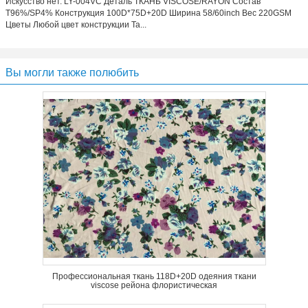
Искусство нет. LY-004VC Деталь ТКАНЬ VISCOSE/RAYON Состав
T96%/SP4% Конструкция 100D*75D+20D Ширина 58/60inch Вес 220GSM
Цветы Любой цвет конструкции Та...
Вы могли также полюбить
Профессиональная ткань 118D+20D одеяния ткани
viscose рейона флористическая