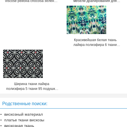
мебели драпирования для
viscose рейона способа зеленая
Sportswear
Breathable
Красивейшая белая ткань
лайкра полиэфира 6 ткани
viscose рейона 94
Ширина ткани лайкра
полиэфира 5 ткани 95 подушки
платья viscose 58/60 дюймов
Родственные поиски:
вискозный материал
платье ткани вискозы
вискозная ткань