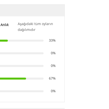
Aşağıdaki tüm oyların
Anlık
dağılımıdır
33%
0%
0%
67%
0%