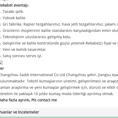
Rekabet avantajı:
. Taraklı iplik.
2. Yüksek kalite.
3. Gri fabrika. Rapier tezgahlarımız, hava jetli tezgahlarımız, jakar
4. Ürünlerin müşterinin kalite standardını karşıladığından emin olu
5. Teknolojinin uluslararası gelişmiş kolu.
6. Geliştirme ve kalite kontrolünde güçlü yetenek Rekabetçi fiyat ve t
7. Yeni ve komik tasarımlar.
. Satış sonrası servis iyi.
yer
Changzhou Sadık International Co Ltd Changzhou şehir, Jiangsu eyal
bulunmaktadır. Tekstil kumaşlarının üretimi, geliştirilmesi ve araş
zaman araştırma ve yeni kumaşlar geliştirmek için, dürüst ve etkili ö
yönetim ile yaklaşık 10 yıldır kumaş moda liderliği ayrılmış olmak.
Daha fazla ayrıntı, Pls contact me
Puanlar ve İncelemeler