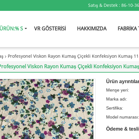
Satış & Destek :
86-10-3
ÜRÜN:% S
VR GÖSTERISI
HAKKIMIZDA
FABRIKA
aş
Profesyonel Viskon Rayon Kumaş Çiçekli Konfeksiyon Kumaş 1
Profesyonel Viskon Rayon Kumaş Çiçekli Konfeksiyon Kuma
Ürün ayrıntılar
Menşe yeri:
Marka adı:
Sertifika:
Model numarası
Ödeme & tesli