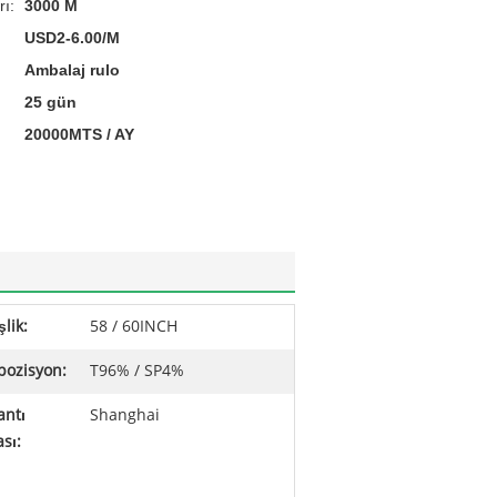
rı:
3000 M
USD2-6.00/M
Ambalaj rulo
25 gün
20000MTS / AY
lik:
58 / 60INCH
ozisyon:
T96% / SP4%
antı
Shanghai
sı: