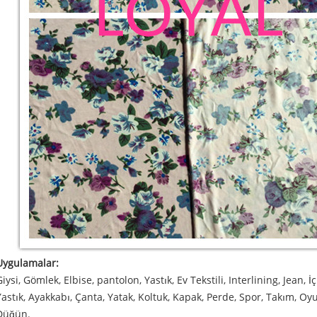
Uygulamalar:
Giysi, Gömlek, Elbise, pantolon, Yastık, Ev Tekstili, Interlining, Jean, İ
Yastık, Ayakkabı, Çanta, Yatak, Koltuk, Kapak, Perde, Spor, Takım, O
Düğün.