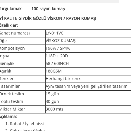
Vurgulamak:
100 rayon kumaş
İYİ KALİTE GİYDİR GÖZLÜ VİSKON / RAYON KUMAŞ
Özellikler:
Sanat numarası
LY-011VC
Öğe
VİSKOZ KUMAŞ
Kompozisyon
T96% / SP4%
İnşaat
118D + 20D
Genişlik
58 / 60INCH
Ağırlık
180GSM
Renkler
Herhangi bir renk
Tasarımlar
Aynı tasarım veya yeni geliştirilen tasarım
Örnek teslim
15 gün
Toplu teslim
30 gün
Miktar Miktar
3000 mts
Açıklama:
1. Rahat / İyi el hissi.
2. Çok çalışan öğeler.