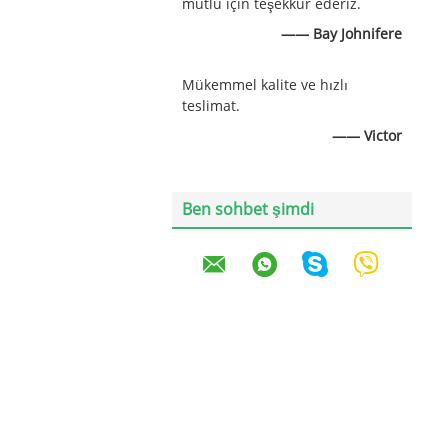
mutlu için teşekkür ederiz.
—— Bay Johnifere
Mükemmel kalite ve hızlı
teslimat.
—— Victor
Ben sohbet şimdi