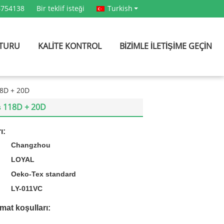
6754138
Bir teklif isteği
Turkish
 TURU
KALITE KONTROL
BIZIMLE ILETIŞIME GEÇIN
18D + 20D
ş 118D + 20D
ı:
Changzhou
LOYAL
Oeko-Tex standard
:
LY-011VC
mat koşulları: