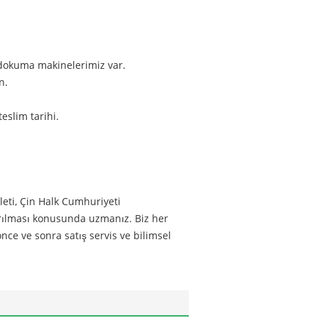
lı dokuma makinelerimiz var.
n.
eslim tarihi.
eti, Çin Halk Cumhuriyeti
tırılması konusunda uzmanız. Biz her
nce ve sonra satış servis ve bilimsel