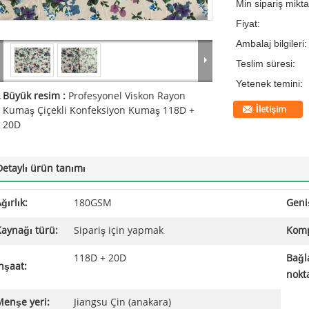
Min sipariş mikta
Fiyat:
Ambalaj bilgileri:
Teslim süresi:
Yetenek temini:
Büyük resim :
Profesyonel Viskon Rayon
İletişim
Kumaş Çiçekli Konfeksiyon Kumaş 118D +
20D
Detaylı ürün tanımı
ğırlık:
180GSM
Geniş
aynağı türü:
Sipariş için yapmak
Komp
118D + 20D
Bağl
nşaat:
nokta
Menşe yeri:
Jiangsu Çin (anakara)