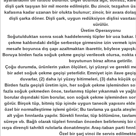
ayarlanabilir bir tutucu bulunur.
Diğer ucunda ağır, sonsuz, kare 
dişli çark taşıyan bir mil monte edilmiştir.
Bu zincir, tezgahın üs
kafasına kadar uzanan bir olukta bulunur; zincir, bir avara dolaş
dişli çarka döner.
Dişli çark, uygun redüksiyon dişlisi vasıta
sürülür.
Üretim Operasyonu
Soğutulduktan sonra sıcak haddelenmiş tüpler bir uca bakar.
çekme kalıbındaki deliğe serbestçe girmesine izin vermek için,
mesafe boyunca dış çapı azaltmaktan ibarettir, böylece yapışkan
Boruya birden fazla soğuk çekme geçişi verilecek olursa, nokt
boyutunun biraz altına getirilir.
Çoğu durumda, ürünlerin yakın ölçüleri, iyi yüzeyi ve gerekli me
bir adet soğuk çekme geçişi yeterlidir.
Emniyet için ilave geçiş
duvarlar, (2) daha iyi yüzey bitirmeleri, (3) daha küçük ç
Birden fazla geçişli üretim için, her soğuk çekme işleminden son
fazla soğuk çekmeden önce, tavlanmış tüpler yıkanmalı ve yağla
borular dışındaki tüm borular, son soğuk çekme işleminden sonr
görür.
Birçok tüp, bitmiş tüp içinde uygun tanecik yapısını eld
özel bir normalleştirme işlemi görür;
Bu tavlama ya gazla ateşle
alt yığın fırınlarda yapılır.
Sürekli fırınlar, tüp bölümüne, tavlam
süreye vb. Bağlı olarak tüpleri fırından önceden belirlenmiş bir 
ısıya dirençli tahrikli rulolarla donatılmıştır. Araç-taban parti fır
Özel bir şarj vinci ile servis edilmekte