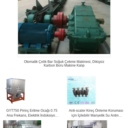
Otomatik Çelik Bar Soğuk Çekme Makinesi, Dikişsiz
Karbon Boru Makine Kalıp
GYT750 Pirinç Eritme Ocağı 0.75
Anti-scaler Kireç Önleme Koruması
Ana Frekans, Elektrik İndüksiyon
için İçilebilir Manyetik Su Arıtma
Fırınları
Cihazları