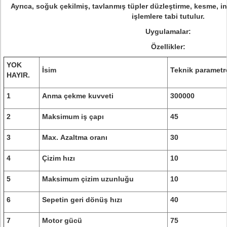
Ayrıca, soğuk çekilmiş, tavlanmış tüpler düzleştirme, kesme, i
işlemlere tabi tutulur.
Uygulamalar:
Özellikler:
YOK
İsim
Teknik parametr
HAYIR.
1
Anma çekme kuvveti
300000
2
Maksimum iş çapı
45
3
Max.
Azaltma oranı
30
4
Çizim hızı
10
5
Maksimum çizim uzunluğu
10
6
Sepetin geri dönüş hızı
40
7
Motor gücü
75