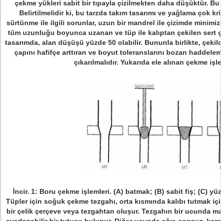
çekme yükleri sabit bir tıpayla çizilmekten daha düşüktür.
Bu 
Belirtilmelidir ki, bu tarzda takım tasarımı ve yağlama çok krit
sürtünme ile ilgili sorunlar, uzun bir mandrel ile çizimde minimize
tüm uzunluğu boyunca uzanan ve tüp ile kalıptan çekilen sert 
tasarımda, alan düşüşü yüzde 50 olabilir.
Bununla birlikte, çeki
çapını hafifçe arttıran ve boyut toleranslarını bozan haddel
çıkarılmalıdır.
Yukarıda ele alınan çekme işl
İncir.
1: Boru çekme işlemleri.
(A) batmak;
(B) sabit fiş;
(C) yüz
Tüpler için soğuk çekme tezgahı, orta kısmında kalıbı tutmak içi
bir çelik çerçeve veya tezgahtan oluşur.
Tezgahın bir ucunda ma