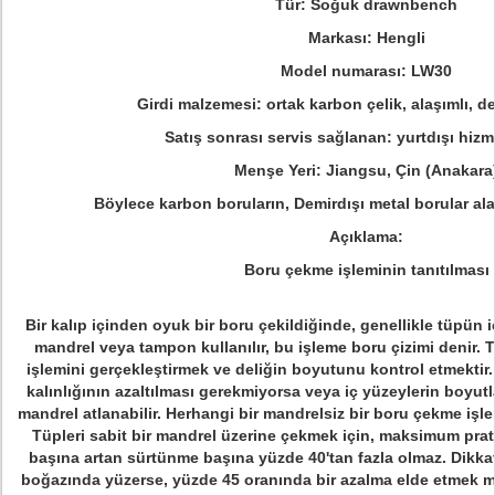
Tür:
Soğuk drawnbench
Markası:
Hengli
Model numarası:
LW30
Girdi malzemesi:
ortak karbon çelik, alaşımlı, de
Satış sonrası servis sağlanan:
yurtdışı hiz
Menşe Yeri:
Jiangsu, Çin (Anakara
Böylece karbon boruların, Demirdışı metal borular al
Açıklama:
Boru çekme işleminin tanıtılması
Bir kalıp içinden oyuk bir boru çekildiğinde, genellikle tüpün i
mandrel veya tampon kullanılır, bu işleme boru çizimi denir.
T
işlemini gerçekleştirmek ve deliğin boyutunu kontrol etmektir.
kalınlığının azaltılması gerekmiyorsa veya iç yüzeylerin boyutl
mandrel atlanabilir.
Herhangi bir mandrelsiz bir boru çekme işlem
Tüpleri sabit bir mandrel üzerine çekmek için, maksimum prat
başına artan sürtünme başına yüzde 40'tan fazla olmaz.
Dikka
boğazında yüzerse, yüzde 45 oranında bir azalma elde etmek 