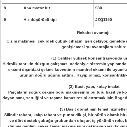
8
Ana motor hızı
980
9
Hız düşürücü tipi
JZQ1150
Rekabet avantajı:
Çizim makinesi, çekirdek çubuk cihazını geri çekiyor, geneld
genişlemesi şu avantajlara sahip:
(1) Çelikler yüksek konsantrasyonda ür
Hidrolik tahrikin düzgün çalışması nedeniyle sistemin yapısında
ekseni dışındaki çekme kuvvetinin mandrel ekseni ile uyumlu
ürünün doğruluğunu arttırır , Kayıp olmaz, konsantrikl
(2) Basit yapı, kolay imalat
Parçaların soğuk çekme boru makinesinin bu türü basit ve kol
dayanımını, sertliğini ve taşıma kapasitesini arttırmak için önger
(3) Basit donatımın temel hizmetler
Silindir tabanı, kalıp tabanı ve punta dikişi, bir bütün olarak bir
ve dört destek çubuğu grubundan oluşur; iş yükünün rolü, b
alınmış gerilimi çeker, temel makine işini çekmeye karşı koy