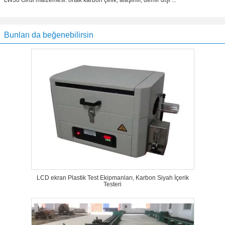
LW30 Girdi malzemesi: ortak karbon çelik, alaşımlı, demir dışı ...
Bunları da beğenebilirsin
LCD ekran Plastik Test Ekipmanları, Karbon Siyah İçerik
Testeri