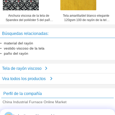
Anchura viscosa de la tela de
Tela amarilla/del blanco elegante
Spandex del poliéster 5 del paño
120gsm 100 de rayón de la tela
95 de la almohada del vestido
del telar jacquar de tapicería
58/60 pulgada
Búsquedas relacionadas:
material del rayón
vestido viscoso de la tela
paño del rayón
Tela de rayón viscoso
Vea todos los productos
Perfil de la compañía
China Industrial Furnace Online Market
proveedores calificados