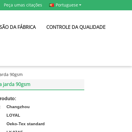
Peça umas citações
Portuguese
SÃO DA FÁBRICA
CONTROLE DA QUALIDADE
jarda 90gsm
la jarda 90gsm
roduto:
:
Changzhou
LOYAL
Oeko-Tex standard