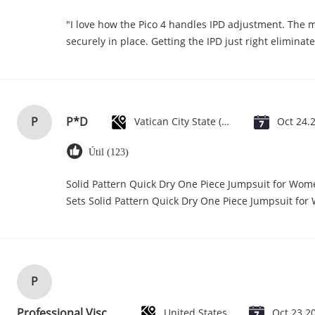
"I love how the Pico 4 handles IPD adjustment. The ma
securely in place. Getting the IPD just right elimina
P
P*D
Vatican City State (Holy See)
Oct 24.
Útil (123)
Solid Pattern Quick Dry One Piece Jumpsuit for Wo
Sets Solid Pattern Quick Dry One Piece Jumpsuit f
P
Professional Viscose Rayon Fabric Floral Apparel Fabric 118D+20D
United States
Oct 23.2