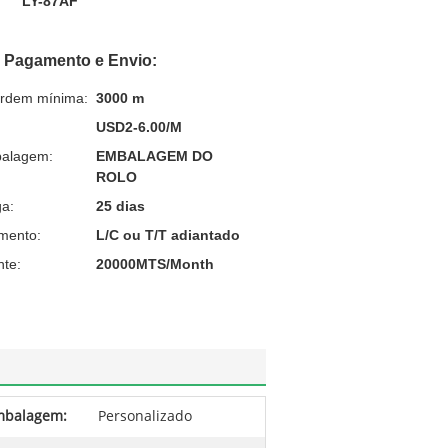
LY-87AF
 Pagamento e Envio:
ordem mínima:
3000 m
USD2-6.00/M
balagem:
EMBALAGEM DO
ROLO
a:
25 dias
mento:
L/C ou T/T adiantado
nte:
20000MTS/Month
mbalagem:
Personalizado