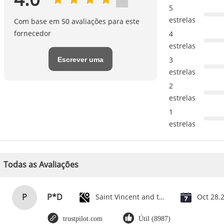
4.0
5
estrelas
Com base em 50 avaliações para este
fornecedor
4
estrelas
Escrever uma
3
estrelas
avaliação
2
estrelas
1
estrelas
Todas as Avaliações
P
P*D
Saint Vincent and the Grenadines
Oct 28.
trustpilot.com
Útil (8987)