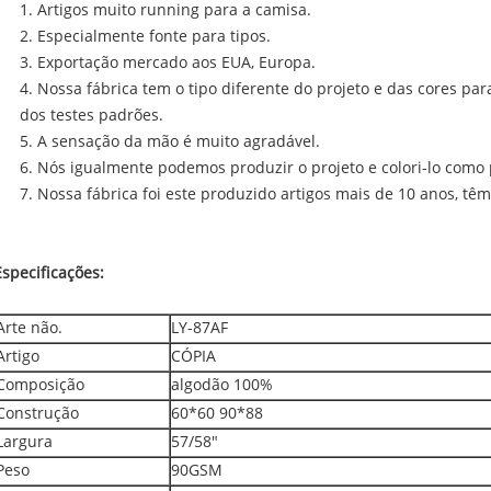
1. Artigos muito running para a camisa.
2. Especialmente fonte para tipos.
3. Exportação mercado aos EUA, Europa.
4. Nossa fábrica tem o tipo diferente do projeto e das cores par
dos testes padrões.
5. A sensação da mão é muito agradável.
6. Nós igualmente podemos produzir o projeto e colori-lo como 
7. Nossa fábrica foi este produzido artigos mais de 10 anos, tê
Especificações:
Arte não.
LY-87AF
Artigo
CÓPIA
Composição
algodão 100%
Construção
60*60 90*88
Largura
57/58"
Peso
90GSM