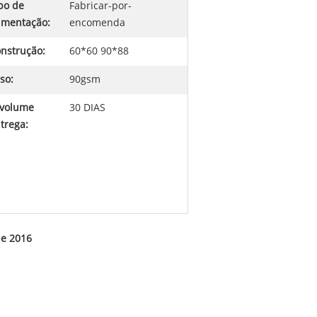
po de
Fabricar-por-
imentação:
encomenda
nstrução:
60*60 90*88
so:
90gsm
volume
30 DIAS
trega:
de 2016