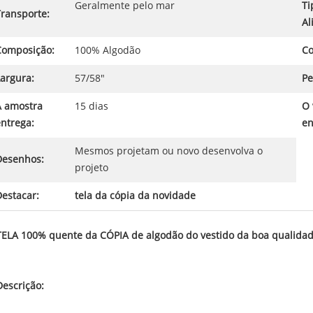
Geralmente pelo mar
Ti
Transporte:
Al
Composição:
100% Algodão
Co
argura:
57/58"
Pe
A amostra
15 dias
O 
ntrega:
en
Mesmos projetam ou novo desenvolva o
Desenhos:
projeto
estacar:
tela da cópia da novidade
TELA 100% quente da CÓPIA de algodão do vestido da boa qualida
Descrição: