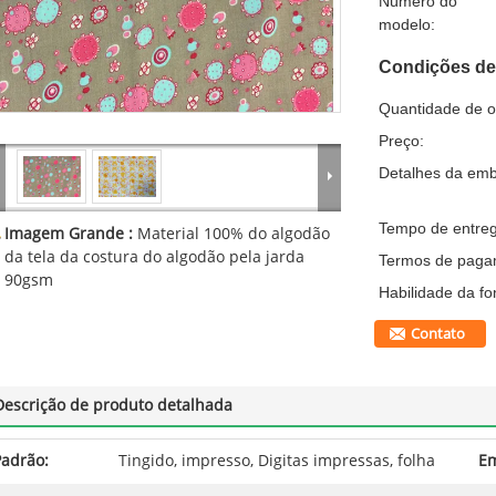
Número do
modelo:
Condições de
Quantidade de 
Preço:
Detalhes da em
Tempo de entreg
Imagem Grande :
Material 100% do algodão
da tela da costura do algodão pela jarda
Termos de paga
90gsm
Habilidade da fo
Contato
Descrição de produto detalhada
Padrão:
Tingido, impresso, Digitas impressas, folha
E