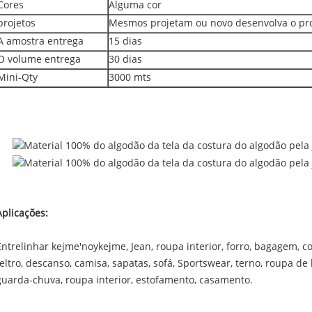
Cores
Alguma cor
projetos
Mesmos projetam ou novo desenvolva o pro
A amostra entrega
15 dias
O volume entrega
30 dias
Mini-Qty
3000 mts
Aplicações:
Entrelinhar kejme'noykejme, Jean, roupa interior, forro, bagagem, c
feltro, descanso, camisa, sapatas, sofá, Sportswear, terno, roupa de
guarda-chuva, roupa interior, estofamento, casamento.