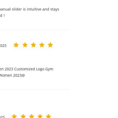
nual slider is intuitive and stays
ted！
2025
men 2023 Customized Logo Gym
or Women 2023@
025