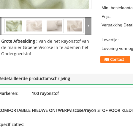
Min. bestelaantal
Prijs:
Verpakking Detai
Levertijd:
Grote Afbeelding :
Van de het Rayonstof van
de manier Groene Viscose In te ademen het
Levering vermog
Ondergoedstof
Contact
Gedetailleerde productomschrijving
Markeren:
100 rayonstof
COMFORTABELE NIEUWE ONTWERPviscose/rayon STOF VOOR KLED
Specificaties: