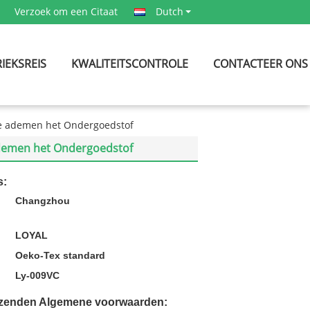
Verzoek om een Citaat
Dutch
IEKSREIS
KWALITEITSCONTROLE
CONTACTEER ONS
te ademen het Ondergoedstof
ademen het Ondergoedstof
s:
Changzhou
LOYAL
Oeko-Tex standard
Ly-009VC
rzenden Algemene voorwaarden: