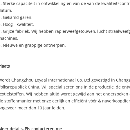
4. Sterke capaciteit in ontwikkeling en van de van de kwaliteitscont
datum.
5. Gekamd garen.
6. Hoog - kwaliteit.
7. Grijze fabriek. Wij hebben rapierweefgetouwen, lucht straalwe
machines.
8. Nieuwe en grappige ontwerpen.
Plaats
Wordt ChangZhou Loyaal Internationaal Co. Ltd gevestigd in Changz
Volksrepubliek China. Wij specialiseren ons in de productie, de on
textielstoffen. Wij hebben altijd wordt gewijd aan het onderzoeken
de stoffenmanier met onze eerlijk en efficiënt vóór & naverkoopdi
ongeveer meer dan 10 jaar leiden.
Meer details, Pls contacteren me