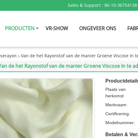
Sales & Support :
86-10-36754138
PRODUCTEN
VR-SHOW
ONGEVEER ONS
FABR
oserayon
Van de het Rayonstof van de manier Groene Viscose In 
Van de het Rayonstof van de manier Groene Viscose In te 
Productdetail
Plaats van
herkomst:
Merknaam:
Certificering:
Modelnummer:
Betalen & Ve