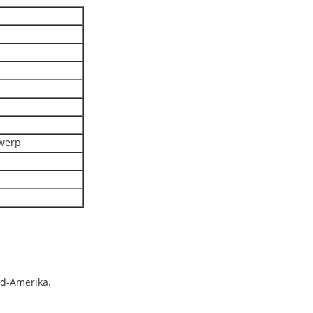
twerp
id-Amerika.