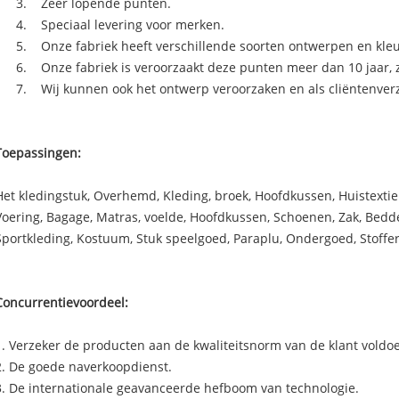
3. Zeer lopende punten.
4. Speciaal levering voor merken.
5. Onze fabriek heeft verschillende soorten ontwerpen en kleu
6. Onze fabriek is veroorzaakt deze punten meer dan 10 jaar, z
7. Wij kunnen ook het ontwerp veroorzaken en als cliëntenver
Toepassingen:
Het kledingstuk, Overhemd, Kleding, broek, Hoofdkussen, Huistextiel, 
Voering, Bagage, Matras, voelde, Hoofdkussen, Schoenen, Zak, Bedde
Sportkleding, Kostuum, Stuk speelgoed, Paraplu, Ondergoed, Stoffer
Concurrentievoordeel:
1. Verzeker de producten aan de kwaliteitsnorm van de klant voldo
2. De goede naverkoopdienst.
3. De internationale geavanceerde hefboom van technologie.