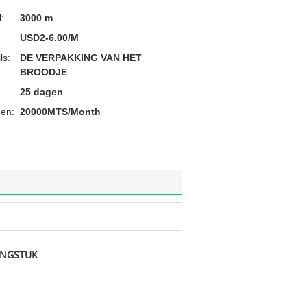
:
3000 m
USD2-6.00/M
ls:
DE VERPAKKING VAN HET
BROODJE
25 dagen
en:
20000MTS/Month
INGSTUK