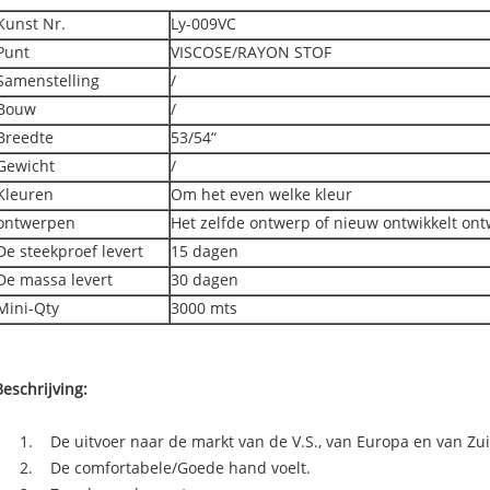
Kunst Nr.
Ly-009VC
Punt
VISCOSE/RAYON STOF
Samenstelling
/
Bouw
/
Breedte
53/54“
Gewicht
/
Kleuren
Om het even welke kleur
ontwerpen
Het zelfde ontwerp of nieuw ontwikkelt on
De steekproef levert
15 dagen
De massa levert
30 dagen
Mini-Qty
3000 mts
Beschrijving:
1. De uitvoer naar de markt van de V.S., van Europa en van Zu
2. De comfortabele/Goede hand voelt.