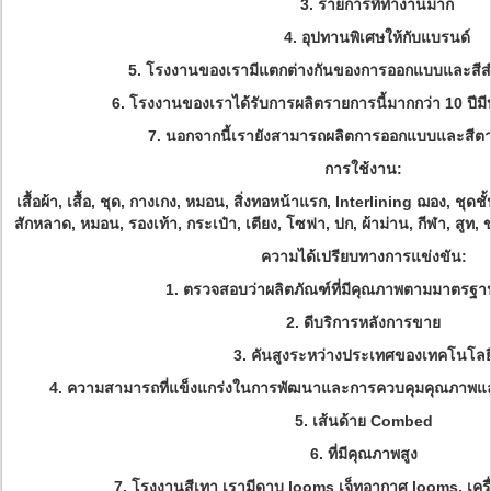
3. รายการที่ทำงานมาก
4. อุปทานพิเศษให้กับแบรนด์
5. โรงงานของเรามีแตกต่างกันของการออกแบบและสีสำห
6. โรงงานของเราได้รับการผลิตรายการนี้มากกว่า 10 ปี
7. นอกจากนี้เรายังสามารถผลิตการออกแบบและสีต
การใช้งาน:
เสื้อผ้า, เสื้อ, ชุด, กางเกง, หมอน, สิ่งทอหน้าแรก, Interlining ฌอง, ชุดชั
สักหลาด, หมอน, รองเท้า, กระเป๋า, เตียง, โซฟา, ปก, ผ้าม่าน, กีฬา, สูท,
ความได้เปรียบทางการแข่งขัน:
1. ตรวจสอบว่าผลิตภัณฑ์ที่มีคุณภาพตามมาตรฐา
2. ดีบริการหลังการขาย
3. คันสูงระหว่างประเทศของเทคโนโลย
4. ความสามารถที่แข็งแกร่งในการพัฒนาและการควบคุมคุณภาพและร
5. เส้นด้าย Combed
6. ที่มีคุณภาพสูง
7. โรงงานสีเทา เรามีดาบ looms เจ็ทอากาศ looms, เครื