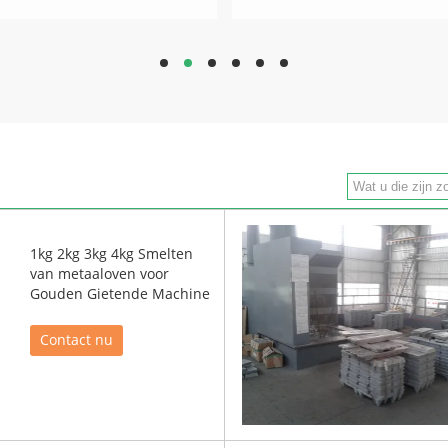
hd
hd
hd
hd
hd
hd
1kg 2kg 3kg 4kg Smelten
van metaaloven voor
Gouden Gietende Machine
Contact nu