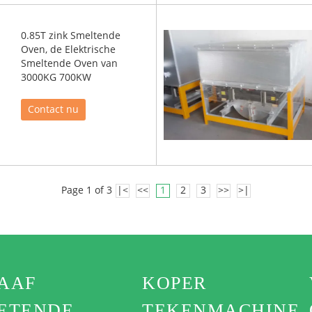
0.85T zink Smeltende
Oven, de Elektrische
Smeltende Oven van
3000KG 700KW
Contact nu
Page 1 of 3
|<
<<
1
2
3
>>
>|
AAF
KOPER
ETENDE
TEKENMACHINE