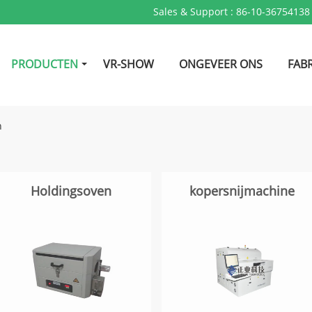
Sales & Support :
86-10-36754138
PRODUCTEN
VR-SHOW
ONGEVEER ONS
FABR
n
Holdingsoven
kopersnijmachine