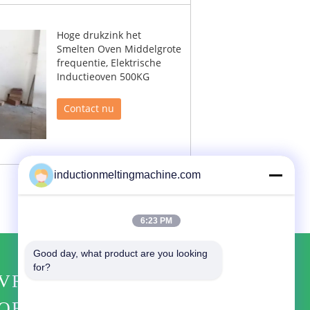
Hoge drukzink het
Smelten Oven Middelgrote
frequentie, Elektrische
Inductieoven 500KG
Contact nu
inductionmeltingmachine.com
6:23 PM
Good day, what product are you looking 
for?
VRAAG EEN
OFFERTE AAN