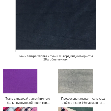
Ткань лайкра хлопка 2 ткани 98 корд индиго/черноты
28w облегченная
Ткань занавеса/платья/нижнего
Профессиональная ткань корд
белья пурпуровой ткани корд
лайкра ткани 16w домашнего
простирания Breathable
обеспечения для драпирования