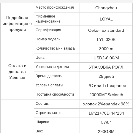
Место происхождения
Changzhou
Фирменное
Подробная
LOYAL
наименование
информация о
продукте
Сертификация
Oeko-Tex standard
Номер модели
LYL-020B
Количество мин заказа
3000 m
Цена
USD2-6.00/M
Оплата и
Упаковывая детали
УПАКОВКА РОЛЛ
доставка
Время доставки
25 дней
Условия
Условия оплаты
L/C или T/T заранее
Поставка способности
20000MTS/Month
Состав:
хлопок 2%spandex 98%
Строительство:
16*21+70D 44*134
Ширина:
57/8"
Вес:
290GSM