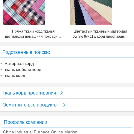
Пряжа ткани корд тканья
Цветастый тканевый материал
шотландки домашняя покрасила
6w 8w 9w 11w корд простирания
хлопко-бумажная ткань 100-
лайкра
120gsm
Родственные поиски:
материал корд
ткань мебели корд
ткань корд
Ткань корд простирания
Осмотрите все продукты
Профиль компании
China Industrial Furnace Online Market