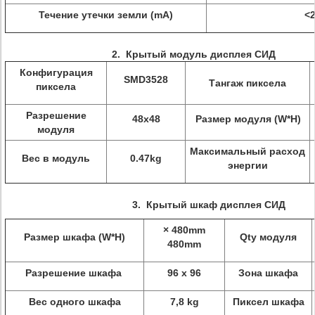
Течение утечки земли (mA)
<
2.
Крытый модуль дисплея СИД
Конфигурация
SMD3528
Тангаж пиксела
пиксела
Разрешение
48x48
Размер модуля
(W*H)
модуля
Максимальный расход
Вес в модуль
0.47kg
энергии
3.
Крытый шкаф дисплея СИД
× 480mm
Размер шкафа (W*H)
Qty модуля
480mm
Разрешение шкафа
96 x 96
Зона шкафа
Вес одного шкафа
7,8 kg
Пиксел шкафа