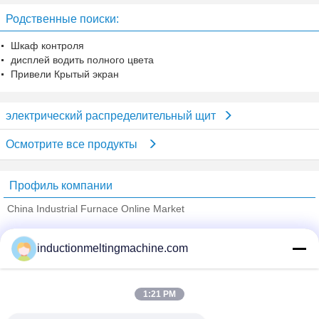
температуры
Родственные поиски:
Шкаф контроля
дисплей водить полного цвета
Привели Крытый экран
электрический распределительный щит
Осмотрите все продукты
Профиль компании
China Industrial Furnace Online Market
проверенных поставщиков
inductionmeltingmachine.com
Trust Seal
Verified Suplier
1:21 PM
Главная страница