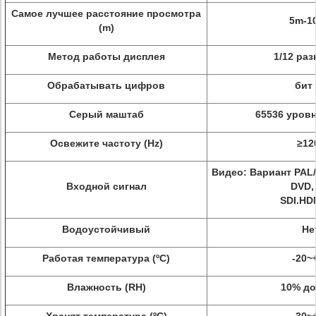
Самое лучшее расстояние просмотра
5m-1
(m)
Метод работы дисплея
1/12 раз
Обрабатывать цифров
бит 
Серый маштаб
65536 уров
Освежите частоту (Hz)
≥12
Видео: Вариант PAL
Входной сигнал
DVD,
SDI.HDM
Водоустойчивый
Не
Работая температура (ºC)
-20~
Влажность (RH)
10% д