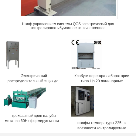
Шкаф управлением системы QCS электрический для
контролировать бумажное количественное
Электрический
Клобуки перегара лаборатории
распределительный ящик для
типа i Ip 20 ламинарные
автоматических линии покрытия
химические с стеклом
порошка/будочки брызга
стеклянного окна 5mm
электрическим контролируемым
трехфазный крен палубы
металла 60Hz формируя машину
шкафы температуры 225L и
15kw с электрическим шкафом
влажности контролируемые
управления
высокого испытания