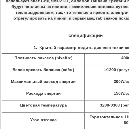
использует свет СИД SMD2121, обломок Тайвани Epistar и п
будут повлияны на провод к заземлению волокна нутр
тепловыделением, так, что течение и яркость электри
отрегулировать на линии, и серый маштаб знаков пока
спецификации
1.
Крытый параметр водить дисплея техниче
Плотность пиксела (pixel/㎡)
400
Белая яркость баланса (cd/㎡)
≥1200 (рег
Максимальный расход энергии
300W/c
Расхода энергии
150W/c
Цветовая температура
3200-9300 (р
Горизонтальное 11
Угол взгляда
80