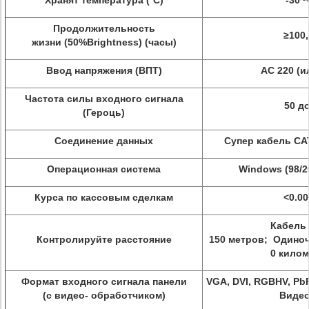
Хранят температура (ºC)
-30~
Продолжительность
≥100,
жизни (50%Brightness) (часы)
Ввод напряжения (ВПТ)
AC 220 (и
Частота силы входного сигнала
50 до
(Героць)
Соединение данных
Супер кабель CA
Операционная система
Windows (98/20
Курса по кассовым сделкам
<0.00
Кабель
Контролируйте расстояние
150 метров; Одиноч
0 кило
Формат входного сигнала панели
VGA, DVI, RGBHV, PbP
(с видео- обработчиком)
Видео