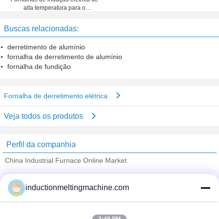
alta temperatura para o
derretimento de cobre
Buscas relacionadas:
derretimento de alumínio
fornalha de derretimento de alumínio
fornalha de fundição
Fornalha de derretimento elétrica
Veja todos os produtos
Perfil da companhia
China Industrial Furnace Online Market
Fornecedores Verified
inductionmeltingmachine.com
Trust Seal
Verified Suplier