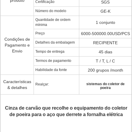
produto
Certificação
SGS
Número do modelo
GE-K
Quantidade de ordem
1 conjunto
mínima
Preço
6000-500000.00USD/PCS
Condições de
Detalhes da embalagem
RECIPIENTE
Pagamento e
Envio
Tempo de entrega
45 dias
Termos de pagamento
T / T, L / C
Habilidade da fonte
200 grupos /month
Características
sistemas do coletor de
Realçar:
& detalhes
poeira
Cinza de carvão que recolhe o equipamento do coletor
de poeira para o aço que derrete a fornalha elétrica