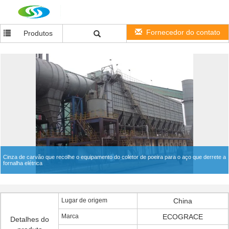
Fornecedor do contato
Produtos
Cinza de carvão que recolhe o equipamento do coletor de poeira para o aço que derrete a
fornalha elétrica
Lugar de origem
China
Marca
ECOGRACE
Detalhes do