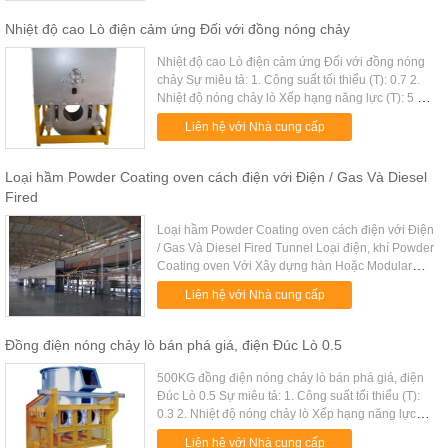
Nhiệt độ cao Lò điện cảm ứng Đối với đồng nóng chảy
Nhiệt độ cao Lò điện cảm ứng Đối với đồng nóng
chảy Sự miêu tả: 1. Công suất tối thiểu (T): 0.7 2.
Nhiệt độ nóng chảy lò Xếp hạng năng lực (T): 5 3.
Xếp hạng điện áp (V): 380 Số 4. Giai đoạn: 3 5.
Liên hệ với Nhà cung cấp
Tần số đầu v...
Loại hầm Powder Coating oven cách điện với Điện / Gas Và Diesel
Fired
Loại hầm Powder Coating oven cách điện với Điện
/ Gas Và Diesel Fired Tunnel Loại điện, khí Powder
Coating oven Với Xây dựng hàn Hoặc Modular
Nhanh Chi tiết: 1. hàn hoặc mô-đun xây dựng với
Liên hệ với Nhà cung cấp
chất lượng cao MS B...
Đồng điện nóng chảy lò bán phá giá, điện Đúc Lò 0.5
500KG đồng điện nóng chảy lò bán phá giá, điện
Đúc Lò 0.5 Sự miêu tả: 1. Công suất tối thiểu (T):
0.3 2. Nhiệt độ nóng chảy lò Xếp hạng năng lực
(T): 1.8 3. Năng lực Tổ chức Furnace Rated (T): 3
Liên hệ với Nhà cung cấp