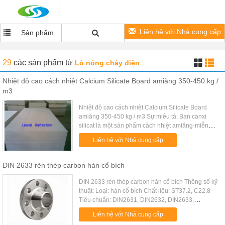
Liên hệ với Nhà cung cấp
Sản phẩm
29
các sản phẩm
từ
Lò nóng chảy điện
Nhiệt độ cao cách nhiệt Calcium Silicate Board amiăng 350-450 kg /
m3
Nhiệt độ cao cách nhiệt Calcium Silicate Board
amiăng 350-450 kg / m3 Sự miêu tả: Ban canxi
silicat là một sản phẩm cách nhiệt amiăng-miễn
phí mà có thể chịu được nhiệt độ hoạt động liên
Liên hệ với Nhà cung cấp
tục từ 650C lên to1100C...
DIN 2633 rèn thép carbon hàn cổ bích
DIN 2633 rèn thép carbon hàn cổ bích Thông số kỹ
thuật: Loại: hàn cổ bích Chất liệu: ST37.2, C22.8
Tiêu chuẩn: DIN2631, DIN2632, DIN2633,
DIN2634, DIN2635 Áp suất: PN6, PN10, PN16,
Liên hệ với Nhà cung cấp
PN25, PN40, PN63 Kích thước: ...