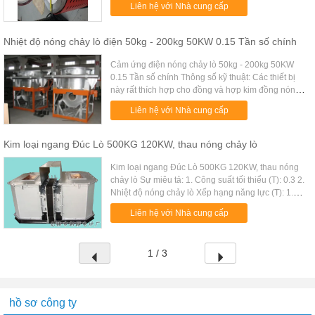
Liên hệ với Nhà cung cấp
nóng chảy: 15 phút Sức ...
Nhiệt độ nóng chảy lò điện 50kg - 200kg 50KW 0.15 Tần số chính
Cảm ứng điện nóng chảy lò 50kg - 200kg 50KW
0.15 Tần số chính Thông số kỹ thuật: Các thiết bị
này rất thích hợp cho đồng và hợp kim đồng nóng
chảy và đúc. Kiểu Nội dung (t) Ele. Công suất (KW)
Liên hệ với Nhà cung cấp
Điện áp (V) Nhiệt ...
Kim loại ngang Đúc Lò 500KG 120KW, thau nóng chảy lò
Kim loại ngang Đúc Lò 500KG 120KW, thau nóng
chảy lò Sự miêu tả: 1. Công suất tối thiểu (T): 0.3 2.
Nhiệt độ nóng chảy lò Xếp hạng năng lực (T): 1.8
3. Năng lực Tổ chức Furnace Rated (T): 3 4. Xếp
Liên hệ với Nhà cung cấp
hạng điện áp ...
1 / 3
hồ sơ công ty