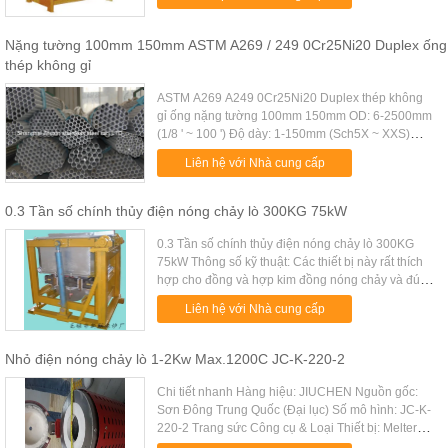
4. Xếp hạng đi...
Nặng tường 100mm 150mm ASTM A269 / 249 0Cr25Ni20 Duplex ống
thép không gỉ
ASTM A269 A249 0Cr25Ni20 Duplex thép không
gỉ ống nặng tường 100mm 150mm OD: 6-2500mm
(1/8 ' ~ 100 ') Độ dày: 1-150mm (Sch5X ~ XXS)
Chiều dài: 1m-12m, hoặc như nhu cầu của bạn
Liên hệ với Nhà cung cấp
Công nghệ: cán nóng hoặc lạnh rút ...
0.3 Tần số chính thủy điện nóng chảy lò 300KG 75kW
0.3 Tần số chính thủy điện nóng chảy lò 300KG
75kW Thông số kỹ thuật: Các thiết bị này rất thích
hợp cho đồng và hợp kim đồng nóng chảy và đúc.
Kiểu Nội dung (t) Ele. Công suất (KW) Điện áp (V)
Liên hệ với Nhà cung cấp
Nhiệt độ (° C) ...
Nhỏ điện nóng chảy lò 1-2Kw Max.1200C JC-K-220-2
Chi tiết nhanh Hàng hiệu: JIUCHEN Nguồn gốc:
Sơn Đông Trung Quốc (Đại lục) Số mô hình: JC-K-
220-2 Trang sức Công cụ & Loại Thiết bị: Melter
Trang sức Max Temp: 2192 F (1200 độ C) Tốc độ