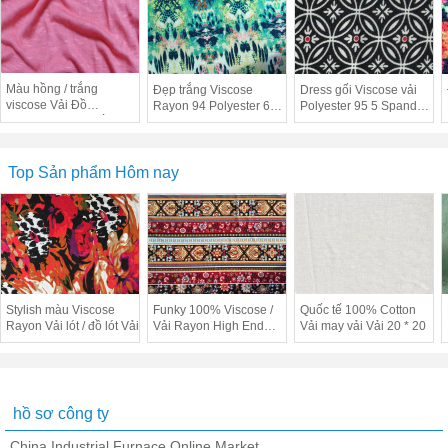
Màu hồng / trắng
Đẹp trắng Viscose
Dress gối Viscose vải
viscose Vải Đồ
Rayon 94 Polyester 6
Polyester 95 5 Spandex
Upholstery Vải Đối với
Spandex Vải
Vải Width 58/60 Inch
thể thao
Top Sản phẩm Hôm nay
Stylish màu Viscose
Funky 100% Viscose /
Quốc tế 100% Cotton
Rayon Vải lót / đồ lót Vải
Vải Rayon High End
Vải may vải Vải 20 * 20
phục Vải T96% / SP4%
hồ sơ công ty
China Industrial Furnace Online Market