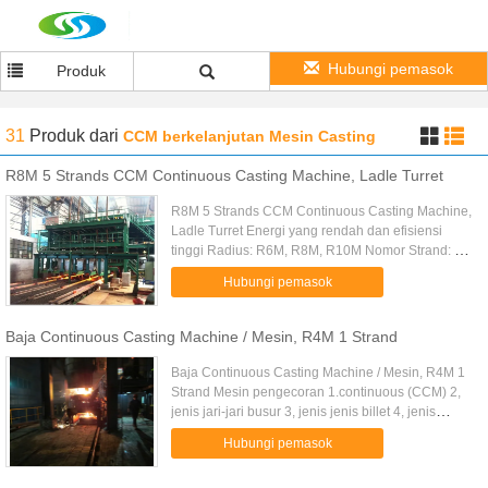
Hubungi pemasok
Produk
31
Produk
dari
CCM berkelanjutan Mesin Casting
R8M 5 Strands CCM Continuous Casting Machine, Ladle Turret
R8M 5 Strands CCM Continuous Casting Machine,
Ladle Turret Energi yang rendah dan efisiensi
tinggi Radius: R6M, R8M, R10M Nomor Strand: 5
helai dengan sertifikasi ISO desain canggih
Hubungi pemasok
operasi yang aman Kami dapat ...
Baja Continuous Casting Machine / Mesin, R4M 1 Strand
Baja Continuous Casting Machine / Mesin, R4M 1
Strand Mesin pengecoran 1.continuous (CCM) 2,
jenis jari-jari busur 3, jenis jenis billet 4, jenis
strand 5, Opsi lainnya Kami dapat menghasilkan
Hubungi pemasok
kualitas tinggi ...