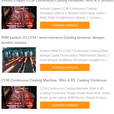
Industri Logam CCM Continuous Casting Peralatan, R8m & 8 Strands
Industri Logam CCM Continuous Casting
Peralatan, R8m & 8 Strands Detil Cepat: radius:
R6M, R8M, R10M Nomor Strand: 1 - 8 helai
dengan sertifikasi ISO desain canggih operasi
Hubungi pemasok
yang aman Energi yang rendah dan ...
R8M kustom 2S CCM / terus-menerus Casting tanaman dengan
sendok menara
Kustom R8M 2S CCM / Continuous Casting Plant
dengan Ladle Turret radius: R8M Nomor Strand: 2
helai dengan sertifikasi ISO desain canggih Kami
dapat menghasilkan kualitas tinggi mesin
Hubungi pemasok
pengecoran kontinyu dari 1 ...
CCM Continuous Casting Machine, R8m & 8S, Casting Continous
CCM Continuous Casting Machine, R8m & 8S,
Casting Continous Tinggi rendah track drive, lintas
fungsi geser radius: R8M Nomor Strand: 8 helai
dengan sertifikasi ISO desain canggih Deskripsi: 1.
Hubungi pemasok
Dasar siaga ...