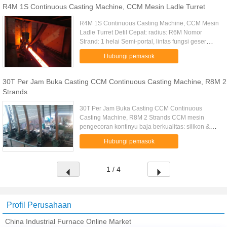
R4M 1S Continuous Casting Machine, CCM Mesin Ladle Turret
R4M 1S Continuous Casting Machine, CCM Mesin
Ladle Turret Detil Cepat: radius: R6M Nomor
Strand: 1 helai Semi-portal, lintas fungsi geser
dengan sertifikasi ISO Mesin pemotong api Kami
Hubungi pemasok
dapat menghasilkan ...
30T Per Jam Buka Casting CCM Continuous Casting Machine, R8M 2
Strands
30T Per Jam Buka Casting CCM Continuous
Casting Machine, R8M 2 Strands CCM mesin
pengecoran kontinyu baja berkualitas: silikon &
baja paduan radius: 4-8m Nomor Strand: 1-8 helai
Hubungi pemasok
dengan sertifikasi ISO 1. Dasar ...
1 / 4
Profil Perusahaan
China Industrial Furnace Online Market