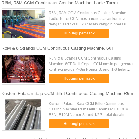
R6M, R8M CCM Continuous Casting Machine, Ladle Turret
R6M, R8M CCM Continuous Casting Machine,
Ladle Turret CCM mesin pengecoran kontinyu
dengan sertifikasi ISO desain canggih operasi
yang aman Energi yang rendah dan efisiensi tinggi
Hubungi pemasok
Kami dapat menghasilkan ...
R8M & 8 Strands CCM Continuous Casting Machine, 60T
R8M & 8 Strands CCM Continuous Casting
Machine, 60T Detil Cepat: CCM mesin pengecoran
kontinyu radius: 4-8m Nomor Strand: 1-8 helai
dengan sertifikasi ISO 1. Dasar siaga parameter
Hubungi pemasok
teknis: Radius mesin ...
Kustom Putaran Baja CCM Billet Continuous Casting Machine R6m
Kustom Putaran Baja CCM Billet Continuous
Casting Machine R6m Detil Cepat: radius: R6M,
R8M, R10M Nomor Strand 1/2/3 helai desain
canggih operasi yang aman Energi yang rendah
Hubungi pemasok
dan efisiensi tinggi Kami dapat ...