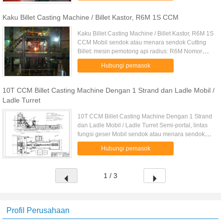
Kaku Billet Casting Machine / Billet Kastor, R6M 1S CCM
Kaku Billet Casting Machine / Billet Kastor, R6M 1S
CCM Mobil sendok atau menara sendok Cutting
Billet: mesin pemotong api radius: R6M Nomor
Strand: 1 untai dengan sertifikasi ISO Deskripsi: 1.
Hubungi pemasok
Dasar siaga ...
10T CCM Billet Casting Machine Dengan 1 Strand dan Ladle Mobil /
Ladle Turret
10T CCM Billet Casting Machine Dengan 1 Strand
dan Ladle Mobil / Ladle Turret Semi-portal, lintas
fungsi geser Mobil sendok atau menara sendok
radius: 6m Nomor Strand: 1 untai dengan
Hubungi pemasok
sertifikasi ISO Kami dapat ...
1 / 3
Profil Perusahaan