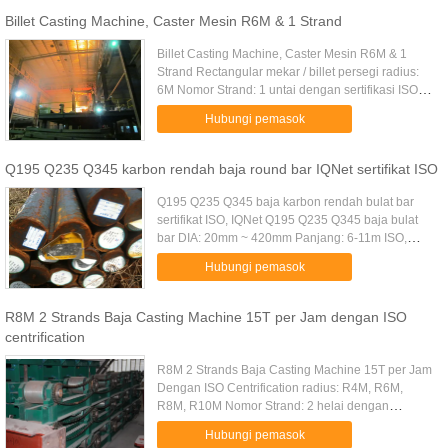
Billet Casting Machine, Caster Mesin R6M & 1 Strand
Billet Casting Machine, Caster Mesin R6M & 1
Strand Rectangular mekar / billet persegi radius:
6M Nomor Strand: 1 untai dengan sertifikasi ISO
Kami dapat menghasilkan kualitas tinggi mesin
Hubungi pemasok
pengecoran kontinyu ...
Q195 Q235 Q345 karbon rendah baja round bar IQNet sertifikat ISO
Q195 Q235 Q345 baja karbon rendah bulat bar
sertifikat ISO, IQNet Q195 Q235 Q345 baja bulat
bar DIA: 20mm ~ 420mm Panjang: 6-11m ISO,
sertifikat IQNet Sertifikat mutu pasokan 1. kualitas
Hubungi pemasok
tinggi bar baja bulat: ...
R8M 2 Strands Baja Casting Machine 15T per Jam dengan ISO
centrification
R8M 2 Strands Baja Casting Machine 15T per Jam
Dengan ISO Centrification radius: R4M, R6M,
R8M, R10M Nomor Strand: 2 helai dengan
sertifikasi ISO desain canggih operasi yang aman
Hubungi pemasok
Deskripsi: 1. Dasar siaga ...