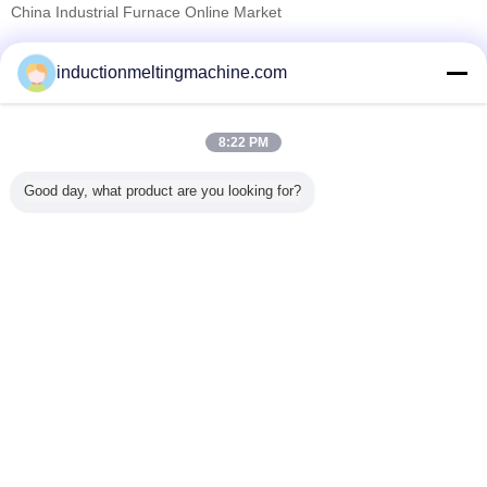
China Industrial Furnace Online Market
Pemasok diverifikasi
inductionmeltingmachine.com
Trust Seal
Verified Suplier
8:22 PM
Rumah
Good day, what product are you looking for?
Semua produk
Tentang kita
Hubungi kami
Quote request suatu
Mengubah bahasa
Situs lengkap