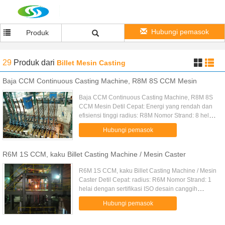
Hubungi pemasok
Produk
29
Produk
dari
Billet Mesin Casting
Baja CCM Continuous Casting Machine, R8M 8S CCM Mesin
Baja CCM Continuous Casting Machine, R8M 8S
CCM Mesin Detil Cepat: Energi yang rendah dan
efisiensi tinggi radius: R8M Nomor Strand: 8 helai
dengan sertifikasi ISO desain canggih operasi
Hubungi pemasok
yang aman Kami dapat ...
R6M 1S CCM, kaku Billet Casting Machine / Mesin Caster
R6M 1S CCM, kaku Billet Casting Machine / Mesin
Caster Detil Cepat: radius: R6M Nomor Strand: 1
helai dengan sertifikasi ISO desain canggih
operasi yang aman Kami dapat menghasilkan
Hubungi pemasok
kualitas tinggi mesin ...