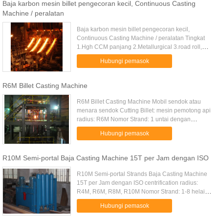
Baja karbon mesin billet pengecoran kecil, Continuous Casting
Machine / peralatan
Baja karbon mesin billet pengecoran kecil,
Continuous Casting Machine / peralatan Tingkat
1.Hgh CCM panjang 2.Metallurgical 3.road roll,
kekuatan pendorong 4.Apply berbagai
Hubungi pemasok
5.Singlestrem hingga 20 ton R6 m ...
R6M Billet Casting Machine
R6M Billet Casting Machine Mobil sendok atau
menara sendok Cutting Billet: mesin pemotong api
radius: R6M Nomor Strand: 1 untai dengan
sertifikasi ISO Deskripsi: 1. Dasar siaga parameter
Hubungi pemasok
teknis: Radius mesin ...
R10M Semi-portal Baja Casting Machine 15T per Jam dengan ISO
R10M Semi-portal Strands Baja Casting Machine
15T per Jam dengan ISO centrification radius:
R4M, R6M, R8M, R10M Nomor Strand: 1-8 helai
dengan sertifikasi ISO desain canggih operasi
Hubungi pemasok
yang aman Deskripsi: 1. ...