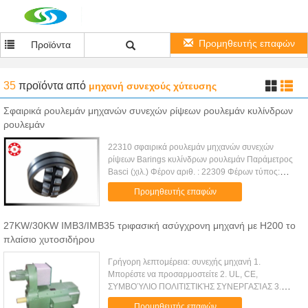
Προμηθευτής επαφών
Προϊόντα
35
προϊόντα
από
μηχανή συνεχούς χύτευσης
Σφαιρικά ρουλεμάν μηχανών συνεχών ρίψεων ρουλεμάν κυλίνδρων
ρουλεμάν
22310 σφαιρικά ρουλεμάν μηχανών συνεχών
ρίψεων Barings κυλίνδρων ρουλεμάν Παράμετρος
Basci (χιλ.) Φέρον αριθ. : 22309 Φέρων τύπος:
Μόνος - ευθυγραμμίζοντας Κλουβί: CC Υλικό:
Προμηθευτής επαφών
Χρώμιο δ: 50 χιλ. Δ: 110 χιλ. Β: 40 ...
27KW/30KW IMB3/IMB35 τριφασική ασύγχρονη μηχανή με H200 το
πλαίσιο χυτοσιδήρου
Γρήγορη λεπτομέρεια: συνεχής μηχανή 1.
Μπορέστε να προσαρμοστείτε 2. UL, CE,
ΣΥΜΒΟΎΛΙΟ ΠΟΛΙΤΙΣΤΙΚΉΣ ΣΥΝΕΡΓΑΣΊΑΣ 3.
Εργοστάσιο άμεσο 4. Η υψηλή αποδοτικότητα,
Προμηθευτής επαφών