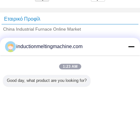
Εταιρικό Προφίλ
China Industrial Furnace Online Market
Verified προμηθευτές
inductionmeltingmachine.com
Trust Seal
Verified Suplier
1:23 AM
Σπίτι
Good day, what product are you looking for?
Όλα τα Προϊόντα
Περίπου εμείς
επαφή
Αίτηση κράτησης
Γλώσσα αλλαγής