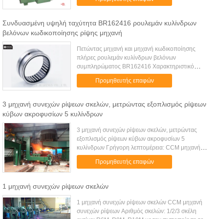
εύκολη ρυθμίζει την ταχύτητα Περιβαλλοντικός
Σειρά ...
Συνδυασμένη υψηλή ταχύτητα BR162416 ρουλεμάν κυλίνδρων
βελόνων κωδικοποίησης ρίψης μηχανή
Πετώντας μηχανή και μηχανή κωδικοποίησης
πλήρες ρουλεμάν κυλίνδρων βελόνων
συμπληρώματος BR162416 Χαρακτηριστικό
γνώρισμα προϊόντων: Το ρουλεμάν κυλίνδρων
Προμηθευτής επαφών
βελόνων έχει τη μικρή διατομή, υψηλή
χωρητικότητα φορτί...
3 μηχανή συνεχών ρίψεων σκελών, μετρώντας εξοπλισμός ρίψεων
κύβων ακροφυσίων 5 κυλίνδρων
3 μηχανή συνεχών ρίψεων σκελών, μετρώντας
εξοπλισμός ρίψεων κύβων ακροφυσίων 5
κυλίνδρων Γρήγορη λεπτομέρεια: CCM μηχανή
συνεχών ρίψεων ακτίνα: R8M Αριθμός σκελών: 3
Προμηθευτής επαφών
σκέλη με την πιστοποίηση του ISO 1. Βασικές ...
1 μηχανή συνεχών ρίψεων σκελών
1 μηχανή συνεχών ρίψεων σκελών CCM μηχανή
συνεχών ρίψεων Αριθμός σκελών: 1/2/3 σκέλη