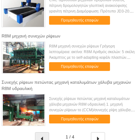
CNC τεμνουσών μηχανών προβολών ύδατος
πέτρινη δρομολογητών γλυπτική ανακούφισης
γρανίτη πέτρινη Διαμόρφωση: Πρότυπο JD3-2015
(προσαρμόστε) Μέγεθος εργασίας
Προμηθευτής επαφών
2500*1300*200mm Επιτραπέζιο μέγεθος
2800*1400mm Ανώτα...
R8M μηχανή συνεχών ρίψεων
R8M μηχανή συνεχών ρίψεων Γρήγορη
λεπτομέρεια: ακτίνα: R8M Αριθμός σκελών: 5 σκέλη
Άκαμπτος με το self-adapting κεφάλι πλαστών
φραγμών με την πιστοποίηση του ISO Μπορούμε
Προμηθευτής επαφών
να παραγάγουμε υψηλό - μηχανές ποιοτικ...
Συνεχής ρίψεων πετώντας μηχανή καταλυμάτων χάλυβα μηχανών
R8M υδραυλική
Συνεχής ρίψεων πετώντας μηχανή καταλυμάτων
χάλυβα μηχανών R8M υδραυλική 1. μηχανή
συνεχών ρίψεων το (CCM)/συνεχής ρίψη χάλυβα 2.
είδη ακτίνας τόξων 3. είδη τύπου καταλυμάτων 4.
Προμηθευτής επαφών
είδη σκέλους 5. Περισσότερες επι...
1 / 4