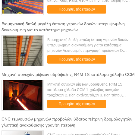
ακτίνα: R6M, R8M, R10M με την πιστοποίηση του
ISO 1. Βασικές εφεδρικές τεχνικές παράμετροι:
Προμηθευτής επαφών
Ακτίνα μηχανών ρίψης καταλυμάτων ...
Βιομηχανική διπλή μεγάλη έκταση γερανών δοκών υπερυψωμένη
διακινούμενη για το κατάστημα μηχανών
Βιομηχανική διπλή μεγάλη έκταση γερανών δοκών
υπερυψωμένη διακινούμενη για το κατάστημα
μηχανών Λεπτομερής περιγραφή προϊόντων Ο
διπλός υπερυψωμένος βιομηχανικός γερανός
Προμηθευτής επαφών
δοκών χαρακτηρίζεται από το ισχυρό ρουλε...
Μηχανή συνεχών ρίψεων υδρόψυξης, R4M 1S κατάλυμα χάλυβα CCM
Μηχανή συνεχών ρίψεων υδρόψυξης, R4M 1S
κατάλυμα χάλυβα CCM 1. χάλυβας συνεχών
τροχίσκων 2. είδη ακτίνας τόξων 3. είδη τύπου
καταλυμάτων 4. είδη σκέλους 5. Περισσότερες
Προμηθευτής επαφών
επιλογές Μπορούμε να παραγάγουμε υψηλό - ...
CNC τεμνουσών μηχανών προβολών ύδατος πέτρινη δρομολογητών
γλυπτική ανακούφισης γρανίτη πέτρινη