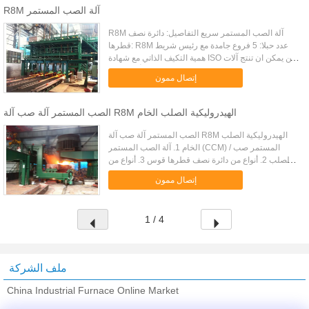
R8M آلة الصب المستمر
R8M آلة الصب المستمر سريع التفاصيل: دائرة نصف
قطرها: R8M عدد حبلا: 5 فروع جامدة مع رئيس شريط
همية التكيف الذاتي مع شهادة ISO نحن يمكن ان تنتج آلات
الصب المستمر جودة عالية 1-8 خيوط بأقل تصنيع
إتصال ممون
المعدات على cost.We ...
الصب المستمر آلة صب آلة R8M الهيدروليكية الصلب الخام
الصب المستمر آلة صب آلة R8M الهيدروليكية الصلب
الخام 1. آلة الصب المستمر (CCM) / المستمر صب
الصلب 2. أنواع من دائرة نصف قطرها قوس 3. أنواع من
نوع البليت 4. أنواع حبلا 5. خيارات أكثر نحن يمكن ان تنتج
إتصال ممون
آلات الصب ا...
1 / 4
ملف الشركة
China Industrial Furnace Online Market