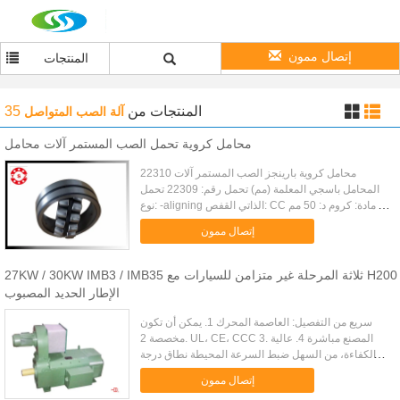
إتصال ممون
المنتجات
المنتجات
من
35
آلة الصب المتواصل
محامل كروية تحمل الصب المستمر آلات محامل
22310 محامل كروية بارينجز الصب المستمر آلات
المحامل باسجي المعلمة (مم) تحمل رقم: 22309 تحمل
نوع: -aligning الذاتي القفص: CC مادة: كروم د: 50 مم
D: 110 ملم ب: 40 مم الحيوي (KN): 178 ثابت (KN):
إتصال ممون
212 الشحوم السرعة ...
27KW / 30KW IMB3 / IMB35 ثلاثة المرحلة غير متزامن للسيارات مع H200
الإطار الحديد المصبوب
سريع من التفصيل: العاصمة المحرك 1. يمكن أن تكون
مخصصة 2. UL، CE، CCC 3. المصنع مباشرة 4. عالية
الكفاءة، من السهل ضبط السرعة المحيطة نطاق درجة
حرارة: -15 ~ 40 ℃ الرطوبة المحيطة: 90٪ أقل من
إتصال ممون
الرطوبة النسبية ارتفاع...