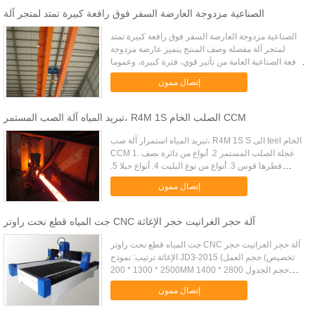
الصناعية مزدوجة العارضة السفر فوق رافعة كبيرة تمتد لمتجر آلة
الصناعية مزدوجة العارضة السفر فوق رافعة كبيرة تمتد
لمتجر آلة مفصلة وصف المنتج يتميز عارضة مزدوجة
رافعة الصناعية العامة من تأثير قوي، فترة كبيرة، وعموما
أفضل، مقابل استقرار مع نماذج مختلفة، ولكن جودتها مع
إتصال ممون
عارضة ...
تبريد المياه آلة الصب المستمر، R4M 1S الصلب الخام CCM
تبريد المياه استمرار آلة صب، R4M 1S S الى teel الخام
CCM 1. عجلة الصلب المستمر 2. أنواع من دائرة نصف
قطرها قوس 3. أنواع من نوع البليت 4. أنواع حبلا 5.
خيارات أكثر نحن يمكن ان تنتج آلات الصب المستمر جودة
إتصال ممون
عالية 1...
جت المياه قطع نحت راوتر CNC آلة حجر الغرانيت حجر الإغاثة
جت المياه قطع نحت راوتر CNC آلة حجر الغرانيت حجر
الإغاثة ترتيب: نموذج JD3-2015 (تخصيص) حجم العمل
2500 * 1300 * 200MM حجم الجدول 2800 * 1400mm
السرعة القصوى 6M / دقيقة محرك يخطو سكة حديدية
إتصال ممون
تايوان Hiwin خطي مغزل ...