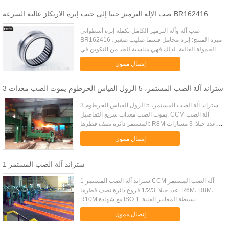
صب الإله الترميز جنبا إلى جنب إبرة الارتكاز عالية السرعة BR162416
صب آلة وآلة الترميز الكامل تكملة إبرة أسطواني
BR162416 ميزة المنتج: إبرة محامل قسما صليب صغير،
الحمولة العالية. لذلك فهي مناسبة للحد من التكوين في
الفضاء الشعاعي. إبرة محامل لديه ارتفاع منخفض من
إتصال ممون
القسم وقوة التح...
3 ستراند آلة الصب المستمر، 5 الرول القياس الخرطوم يموت الصب معدات
3 ستراند آلة الصب المستمر، 5 الرول القياس الخرطوم
يموت الصب معدات سريع التفاصيل: CCM آلة الصب
المستمر دائرة نصف قطرها: R8M عدد حبلا: 3 مسارات
مع شهادة ISO 1. بسيطة المعايير الفنية الاحتياطية:
إتصال ممون
البليت الصلب آلة ص...
1 ستراند آلة الصب المستمر
1 ستراند آلة الصب المستمر CCM آلة الصب المستمر
عدد حبلا: 1/2/3 فروع دائرة نصف قطرها: R6M، R8M،
R10M مع شهادة ISO 1. بسيطة المعايير الفنية
الاحتياطية: البليت الصلب آلة صب نصف قطرها 6M، 8M،
إتصال ممون
10M كمية حبلا 1،2،3 جد...