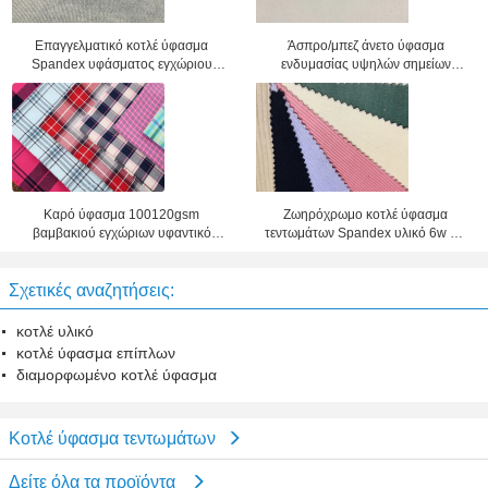
Επαγγελματικό κοτλέ ύφασμα
Άσπρο/μπεζ άνετο ύφασμα
Spandex υφάσματος εγχώριου
ενδυμασίας υψηλών σημείων
εφοδιασμού 16w για την
υφάσματος τεντωμάτων κοτλέ
ταπετσαρία
Καρό ύφασμα 100120gsm
Ζωηρόχρωμο κοτλέ ύφασμα
βαμβακιού εγχώριων υφαντικό
τεντωμάτων Spandex υλικό 6w 8w
κοτλέ υφασμάτων βαμμένο νήμα
9w 11w
Σχετικές αναζητήσεις:
κοτλέ υλικό
κοτλέ ύφασμα επίπλων
διαμορφωμένο κοτλέ ύφασμα
Κοτλέ ύφασμα τεντωμάτων
Δείτε όλα τα προϊόντα