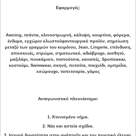
Εφαρμογές:
Awning, τσάντα, κλινοστρωμνή, κάλυψη, κουρτίνα, φόρεμα,
ένδυμα, εγχώριο κλωστοϋφαντουργικό προϊόν, σημείωση
μεταξύ των γραμμών του κειμένου, Jean, Lingerie, επένδυση,
αποσκευές, στρώμα, στρατιωτικό, αδιάβροχο, αισθητό,
μαξιλάρι, πουκάμισο, παπούτσια, καναπές, Sportswear,
κοστούμι, Swimwear, σκηνή, πετσέτα, παιχνίδι, ομπρέλα,
εσώρουχο, ταπετσαρία, γάμος
Ανταγωνιστικό πλεονέκτημα:
1. Κτενισμένο νήμα.
2. Νέα και αστεία σχέδια.
3. Ισχυρή δυνατότητα στην ανάπτυξη και τον ποιοτικό έλεγχο.