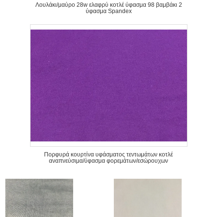
Λουλάκι/μαύρο 28w ελαφρύ κοτλέ ύφασμα 98 βαμβάκι 2
ύφασμα Spandex
Πορφυρά κουρτίνα υφάσματος τεντωμάτων κοτλέ
αναπνεύσιμα/ύφασμα φορεμάτων/εσώρουχων