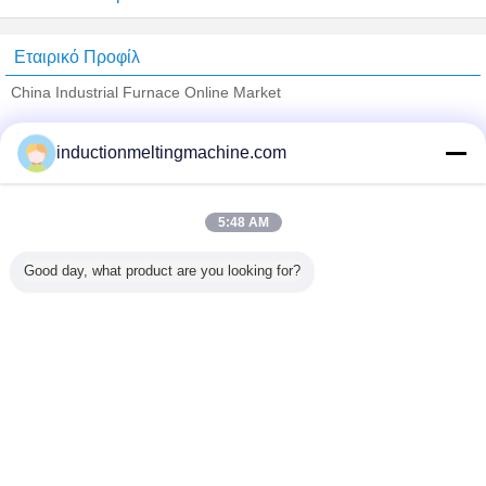
Εταιρικό Προφίλ
China Industrial Furnace Online Market
Verified προμηθευτές
inductionmeltingmachine.com
Trust Seal
Verified Suplier
5:48 AM
Σπίτι
Good day, what product are you looking for?
Όλα τα Προϊόντα
Περίπου εμείς
επαφή
Αίτηση κράτησης
Γλώσσα αλλαγής