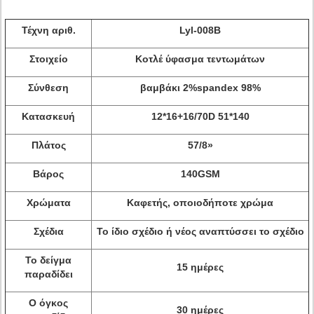
Τέχνη αριθ.
Lyl-008B
Στοιχείο
Κοτλέ ύφασμα τεντωμάτων
Σύνθεση
βαμβάκι 2%spandex 98%
Κατασκευή
12*16+16/70D 51*140
Πλάτος
57/8»
Βάρος
140GSM
Χρώματα
Καφετής, οποιοδήποτε χρώμα
Σχέδια
Το ίδιο σχέδιο ή νέος αναπτύσσει το σχέδιο
Το δείγμα
15 ημέρες
παραδίδει
Ο όγκος
30 ημέρες