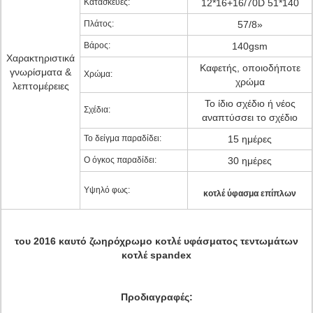
Κατασκευές:
12*16+16/70D 51*140
Πλάτος:
57/8»
Βάρος:
140gsm
Χαρακτηριστικά
Καφετής, οποιοδήποτε
γνωρίσματα &
Χρώμα:
χρώμα
λεπτομέρειες
Το ίδιο σχέδιο ή νέος
Σχέδια:
αναπτύσσει το σχέδιο
Το δείγμα παραδίδει:
15 ημέρες
Ο όγκος παραδίδει:
30 ημέρες
Υψηλό φως:
κοτλέ ύφασμα επίπλων
του 2016 καυτό ζωηρόχρωμο κοτλέ υφάσματος τεντωμάτων
κοτλέ spandex
Προδιαγραφές: