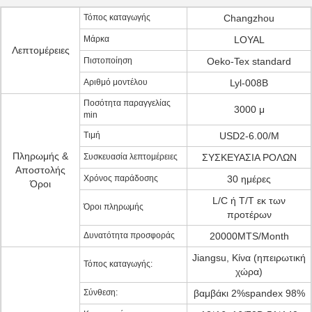
Τόπος καταγωγής
Changzhou
Μάρκα
LOYAL
Λεπτομέρειες
Πιστοποίηση
Oeko-Tex standard
Αριθμό μοντέλου
Lyl-008B
Ποσότητα παραγγελίας
3000 μ
min
Τιμή
USD2-6.00/M
Πληρωμής &
Συσκευασία λεπτομέρειες
ΣΥΣΚΕΥΑΣΙΑ ΡΟΛΩΝ
Αποστολής
Χρόνος παράδοσης
30 ημέρες
Όροι
L/C ή T/T εκ των
Όροι πληρωμής
προτέρων
Δυνατότητα προσφοράς
20000MTS/Month
Jiangsu, Κίνα (ηπειρωτική
Τόπος καταγωγής:
χώρα)
Σύνθεση:
βαμβάκι 2%spandex 98%