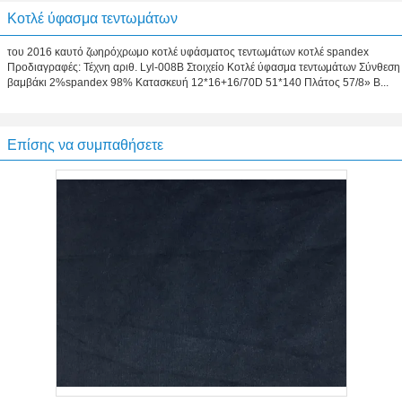
Κοτλέ ύφασμα τεντωμάτων
του 2016 καυτό ζωηρόχρωμο κοτλέ υφάσματος τεντωμάτων κοτλέ spandex
Προδιαγραφές: Τέχνη αριθ. Lyl-008B Στοιχείο Κοτλέ ύφασμα τεντωμάτων Σύνθεση
βαμβάκι 2%spandex 98% Κατασκευή 12*16+16/70D 51*140 Πλάτος 57/8» Β...
Επίσης να συμπαθήσετε