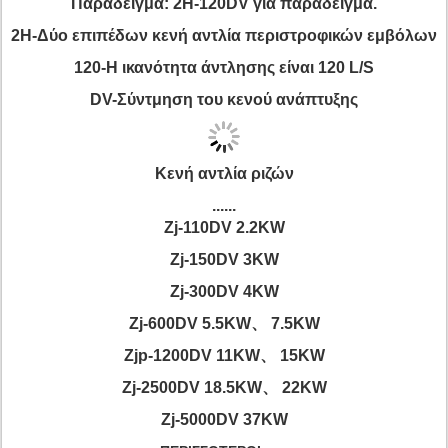
Παράδειγμα: 2H-120DV για παράδειγμα.
2H-Δύο επιπέδων κενή αντλία περιστροφικών εμβόλων
120-Η ικανότητα άντλησης είναι 120 L/S
DV
-
Σύντμηση του
κενού ανάπτυξης
Κενή αντλία ριζών
......
Zj-110DV 2.2KW
Zj-150DV 3KW
Zj-300DV 4KW
Zj-600DV 5.5KW
、
7.5KW
Zjp-1200DV 11KW
、
15KW
Zj-2500DV 18.5KW、 22KW
Zj-5000DV 37KW