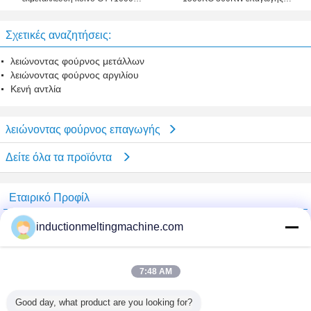
χαλκού φούρνων επαγωγής
συχνότητας για το πετώντας
σύστημα ράβδων χαλκού
Σχετικές αναζητήσεις:
λειώνοντας φούρνος μετάλλων
λειώνοντας φούρνος αργιλίου
Κενή αντλία
λειώνοντας φούρνος επαγωγής
Δείτε όλα τα προϊόντα
Εταιρικό Προφίλ
China Industrial Furnace Online Market
inductionmeltingmachine.com
Verified προμηθευτές
Trust Seal
Verified Suplier
7:48 AM
Good day, what product are you looking for?