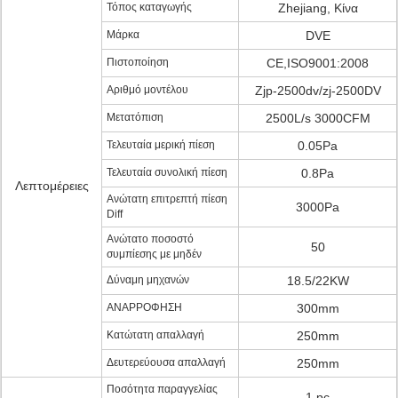
Τόπος καταγωγής
Zhejiang, Κίνα
Μάρκα
DVE
Πιστοποίηση
CE,ISO9001:2008
Αριθμό μοντέλου
Zjp-2500dv/zj-2500DV
Μετατόπιση
2500L/s 3000CFM
Τελευταία μερική πίεση
0.05Pa
Τελευταία συνολική πίεση
0.8Pa
Λεπτομέρειες
Ανώτατη επιτρεπτή πίεση
3000Pa
Diff
Ανώτατο ποσοστό
50
συμπίεσης με μηδέν
Δύναμη μηχανών
18.5/22KW
ΑΝΑΡΡΟΦΗΣΗ
300mm
Κατώτατη απαλλαγή
250mm
Δευτερεύουσα απαλλαγή
250mm
Ποσότητα παραγγελίας
1 pc