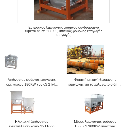
Εμπορικός λειώνοντας φούρνος συνδυασμένο
εκμετάλλευση 500KG, σπιτικός φούρνος επαγωγής
επαγωγής
Λειώνοντας φούρνος επαγωγής
Φορητή μηχανή θέρμανσης
ορείχαλκου 180KW 750KG 2T/4T
επαγωγής για το χάλυβα/το σίδηρο,
260kw h/t
λειώνοντας φούρνος επαγωγής
Ηλεκτρική λειώνοντας
Μέσος λειώνοντας φούρνος
εκμετάλλευση κοινό GYT1000
1500KG 360KW επαγωγής