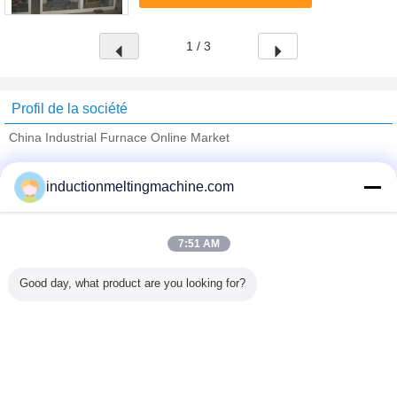
Examinez la charge 1.25T 2.5T ...
1 / 3
Profil de la société
China Industrial Furnace Online Market
Fournisseurs vérifié
inductionmeltingmachine.com
Trust Seal
Verified Suplier
7:51 AM
Accueil
Good day, what product are you looking for?
Tous les produits
Au sujet de nous
Contactez-nous
Demande de soumission