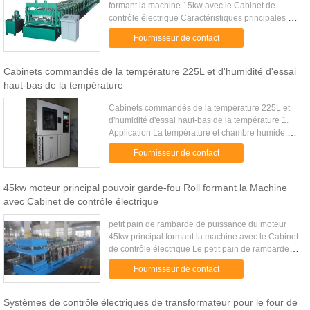
formant la machine 15kw avec le Cabinet de
contrôle électrique Caractéristiques principales du
petit pain de plate-forme en métal formant la
Fournisseur de contact
machine Spéc. de ...
Cabinets commandés de la température 225L et d'humidité d'essai
haut-bas de la température
Cabinets commandés de la température 225L et
d'humidité d'essai haut-bas de la température 1.
Application La température et chambre humide.
Pour le traitement des échantillons avant l'essai. Il
Fournisseur de contact
peut également ...
45kw moteur principal pouvoir garde-fou Roll formant la Machine
avec Cabinet de contrôle électrique
petit pain de rambarde de puissance du moteur
45kw principal formant la machine avec le Cabinet
de contrôle électrique Le petit pain de rambarde
formant la machine est une machine experte
Fournisseur de contact
spécialisée dans le ...
Systèmes de contrôle électriques de transformateur pour le four de