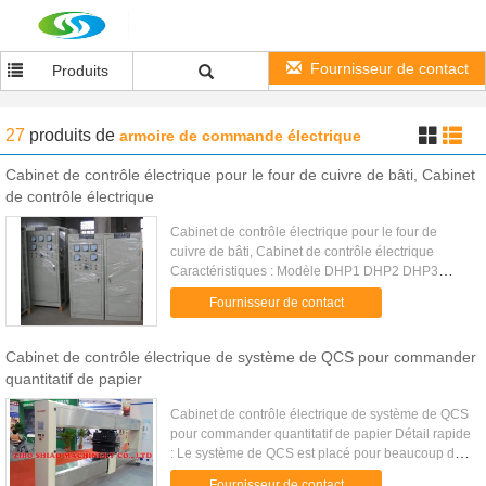
Fournisseur de contact
Produits
27
produits
de
armoire de commande électrique
Cabinet de contrôle électrique pour le four de cuivre de bâti, Cabinet
de contrôle électrique
Cabinet de contrôle électrique pour le four de
cuivre de bâti, Cabinet de contrôle électrique
Caractéristiques : Modèle DHP1 DHP2 DHP3
DHP5 DHP10 Capacité 1T 2T 3T 5T 10T Examinez
Fournisseur de contact
la charge 1.25T 2.5T 3.75T 6...
Cabinet de contrôle électrique de système de QCS pour commander
quantitatif de papier
Cabinet de contrôle électrique de système de QCS
pour commander quantitatif de papier Détail rapide
: Le système de QCS est placé pour beaucoup de
genres de ligne de machine de papier, tels que la
Fournisseur de contact