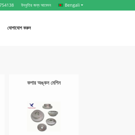
6754138
উদ্ধৃতির জন্য আবেদন
Bengali
যোগাযোগ করুন
কপার অঙ্কন মেশিন