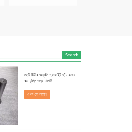
ছোট টিউব আকৃতি গ্রাফাইট ছাঁচ কপার
রড চুল্লি জন্য ঢালাই
এখন যোগাযোগ