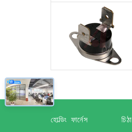
হোল্ডিং ফার্নেস
চিঠ