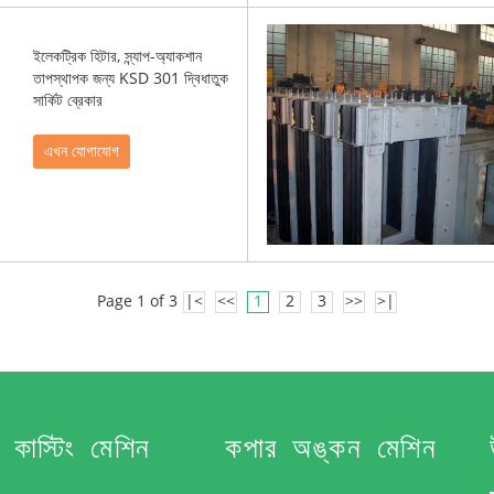
ইলেকট্রিক হিটার, স্ন্যাপ-অ্যাকশান
তাপস্থাপক জন্য KSD 301 দ্বিধাতুক
সার্কিট ব্রেকার
এখন যোগাযোগ
Page 1 of 3
|<
<<
1
2
3
>>
>|
া কাস্টিং মেশিন
কপার অঙ্কন মেশিন