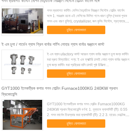
গলন ক্রমাগত কাস্টিং মেশিন বৈদ্যুতিক নিয়ন্ত্রণ সিস্টেম হোল্ডিং ফার্নেস সঙ্গে
গলন ক্রমাগত কাস্টিং মেশিন বৈদ্যুতিক নিয়ন্ত্রণ সিস্টেম হোল্ডিং ফার্নেস
সঙ্গে 1. সরঞ্জাম রচনা এই মেশিনের মিলিত গলে-ধারণ চুল্লি (অথবা পৃথক
গলন এবং ধারণ চুল্লি), crystallizer, জল কুলিং সিস্টেম, প্রত্যাহার
সিস্টেম, ...
চুক্তি যোগানদাতা
ই এম চুলা / গার্ডেন গ্যাস গ্রিল বার্নার পার্টস লোহার গ্যাস বার্নার যন্ত্রাংশ কাস্ট
ই এম ম্যান ufactory কাস্ট আয়রন গ্যাস বার্নার যন্ত্রাংশ চুলা জন্য কাস্টিং
মরা দ্রুত বিস্তারিত: পণ্য: ই এম ফ্যাক্টরি ঢালাই লোহা গ্যাস বার্নার যন্ত্রাংশ
চুলা জন্য কাস্টিং মরা প্রক্রিয়া বালি ঢালাই পৃষ্ঠ চিকিত্সা ...
চুক্তি যোগানদাতা
GYT1000 ইলেকট্রিক কপার গলন হোল্ডিং Furnace1000KG 240KW প্রধান
ফ্রিকোয়েন্সি
GYT1000 ইলেকট্রিক কপার গলন হোল্ডিং Furnace1000KG
240KW প্রধান ফ্রিকোয়েন্সি বর্ণনা: 1. নূন্যতম ক্যাপাসিটি (টি): 0.55
2. গলন ফার্নেস তিরস্কার করা ক্যাপাসিটি (টি): 2.2 3. হারের ভোল্টেজ
(v): 380 4. ধাপ সংখ্যা: 3 5...
চুক্তি যোগানদাতা