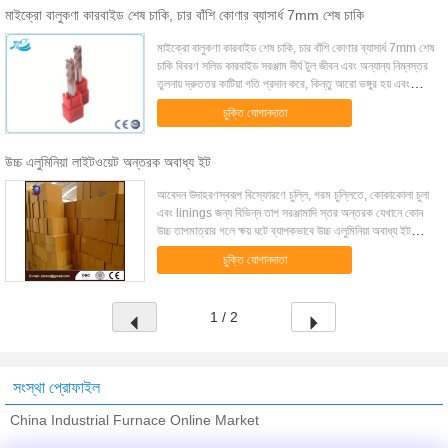
মাইক্রো বালুকণা কারবাইড শেষ চাকি, চার বাঁশি কোণার ব্যাসার্ধ 7mm শেষ চাকি
মাইক্রো বালুকণা কারবাইড শেষ চাকি, চার বাঁশি কোণার ব্যাসার্ধ 7mm শেষ
চাকি বিবরণ সলিড কারবাইড সরঞ্জাম দীর্ঘ টুল জীবন এবং অন্যান্য নিম্নস্তর
তুলনায় দ্রুততর কাটিয়া গতি প্রদান করে, কিন্তু আরো ভঙ্গুর হয় এবং
অনমনীয...
চুক্তি যোগানদাতা
উচ্চ এলুমিনিয়া লাইটওয়েট অন্তরক অবাধ্য ইট
আবেদন উদাহরণস্বরূপ বিস্ফোরণে চুল্লি, গরম চুল্লিতে, কোকাকোলা চুলা
এবং linings জন্য বিভিন্ন তাপ সরঞ্জামাদি স্তর অন্তরক যেখানে কোন
উচ্চ তাপমাত্রার গলে ক্ষয় ঘটে ব্যাপকভাবে উচ্চ এলুমিনিয়া অবাধ্য ইট
ব্যবহারের. বৈশি...
চুক্তি যোগানদাতা
1 / 2
সংস্থা প্রোফাইল
China Industrial Furnace Online Market