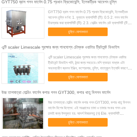
GYT750 ব্রাস গলন ফার্নেস 0.75 প্রধান ফ্রিকোয়েন্সি, ইলেকট্রিক আবেশন চুল্লি
GYT750 ব্রাস গলন ফার্নেস 0.75 প্রধান ফ্রিকোয়েন্সি, ইলেকট্রিক
আবেশন চুল্লি বর্ণনা: 1. নূন্যতম ক্যাপাসিটি (টি): 0.5 2. গলন ফার্নেস
তিরস্কার করা ক্যাপাসিটি (টি): 2 3. হোল্ডিং ফার্নেস রেট ক্যাপাসিটি (টি): 4
4. হার...
চুক্তি যোগানদাতা
এন্টি scaler Limescale সুরক্ষার জন্য পানযোগ্য চৌম্বক ওয়াটার ট্রিটমেন্ট ডিভাইস
এন্টি scaler Limescale সুরক্ষার জন্য পানযোগ্য চৌম্বক ওয়াটার
ট্রিটমেন্ট ডিভাইস পানি, ঠান্ডা জন্য সবচেয়ে বেশি ব্যবহৃত মাধ্যম এটা
অভ্যন্তরীণ জ্বলন ইঞ্জিন, কম্প্রেসার, চুল্লি, বাতানুকুল ইত্যাদি কারণে
এটা কিউবিক স...
চুক্তি যোগানদাতা
উচ্চ তাপমাত্রা হোল্ডিং ফার্নেস কপার গলন GYT300, কপার ধাতু বিগলন ফার্নেস
উচ্চ তাপমাত্রা হোল্ডিং ফার্নেস কপার গলন GYT300, কপার ধাতু বিগলন
ফার্নেস বিশেষ উল্লেখ: এই সরঞ্জামের তামা ও তামার সংকর গলন এবং
ঢালাই জন্য উপযুক্ত হয়. আদর্শ বিষয়বস্তু (ন) Ele. ক্যাপাসিটি
(কিলোওয়াট) ভোল্টেজ (v) ...
চুক্তি যোগানদাতা