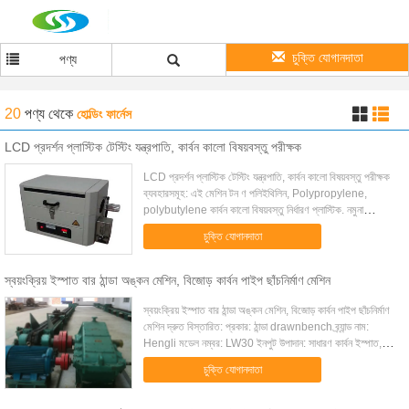
চুক্তি যোগানদাতা
পণ্য
20
পণ্য
থেকে
হোল্ডিং ফার্নেস
LCD প্রদর্শন প্লাস্টিক টেস্টিং যন্ত্রপাতি, কার্বন কালো বিষয়বস্তু পরীক্ষক
LCD প্রদর্শন প্লাস্টিক টেস্টিং যন্ত্রপাতি, কার্বন কালো বিষয়বস্তু পরীক্ষক
ব্যবহারসমূহ: এই মেশিন টন ণ পলিইথিলিন, Polypropylene,
polybutylene কার্বন কালো বিষয়বস্তু নির্ধারণ প্লাস্টিক. নমুনা
নাইট্রোজেন বায়ুমণ্ডল ...
চুক্তি যোগানদাতা
স্বয়ংক্রিয় ইস্পাত বার ঠান্ডা অঙ্কন মেশিন, বিজোড় কার্বন পাইপ ছাঁচনির্মাণ মেশিন
স্বয়ংক্রিয় ইস্পাত বার ঠান্ডা অঙ্কন মেশিন, বিজোড় কার্বন পাইপ ছাঁচনির্মাণ
মেশিন দ্রুত বিস্তারিত: প্রকার: ঠান্ডা drawnbench ব্র্যান্ড নাম:
Hengli মডেল নম্বর: LW30 ইনপুট উপাদান: সাধারণ কার্বন ইস্পাত,
মিশ্র, অলৌহ...
চুক্তি যোগানদাতা