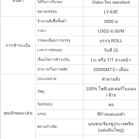
สินค้า
ได้รับการรับรอง
Oeko-Tex standard
หมายเลขรุ่น
LY-63E
จำนวนสั่งซื้อขั้นต่ำ
3000 ม
ราคา
USD2-6.00/M
รายละเอียดการบรรจุ
บรรจุ ROLL
การชำระเงิน
เวลาการส่งมอบ
วันที่ 25
เงื่อนไขการชำระเงิน
L/c หรือ T/T ล่วงหน้า
สามารถในการผลิต
20000MTS / เดือน
ประเภทจ่าย:
ทำตามสั่ง
100% โพลีเอสเตอร์ไนลอน
วัสดุ:
/ ฝ้าย
Technics:
ทอ
คุณลักษณะเด่น
บรรจุ:
ที่กำหนดเองทำ
มณฑลเจียงซูประเทศจีน
สถานกำเนิด:
(แผ่นดินใหญ่)