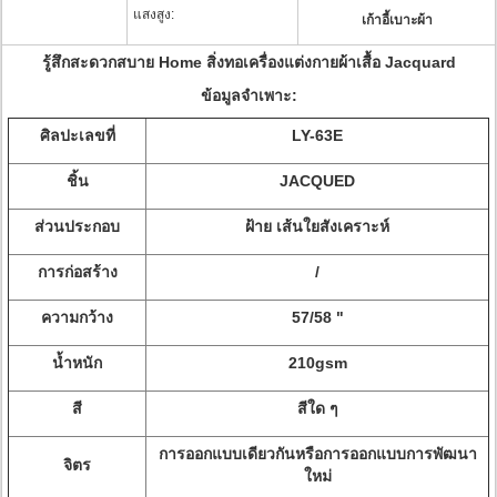
แสงสูง:
เก้าอี้เบาะผ้า
รู้สึกสะดวกสบาย Home สิ่งทอเครื่องแต่งกายผ้าเสื้อ Jacquard
ข้อมูลจำเพาะ:
ศิลปะเลขที่
LY-63E
ชิ้น
JACQUED
ส่วนประกอบ
ฝ้าย เส้นใยสังเคราะห์
การก่อสร้าง
/
ความกว้าง
57/58 "
น้ำหนัก
210gsm
สี
สีใด ๆ
การออกแบบเดียวกันหรือการออกแบบการพัฒนา
จิตร
ใหม่