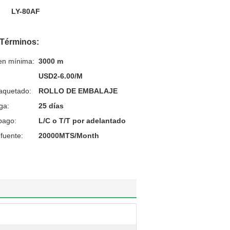
LY-80AF
 Términos:
en mínima:
3000 m
USD2-6.00/M
aquetado:
ROLLO DE EMBALAJE
ga:
25 días
pago:
L/C o T/T por adelantado
fuente:
20000MTS/Month