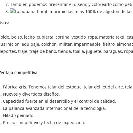
También podemos presentar el diseño y colorearlo como petici
Usos:
Toldo, bolso, lecho, cubierta, cortina, vestido, ropa, materia textil ca
guarnición, equipaje, colchón, militar, impermeable, fieltro, almoha
deportes, traje, traje de baño, tienda, toalla, juguete, paraguas, ropa
Ventaja competitiva:
1. Fábrica gris. Tenemos telar del estoque, telar del jet del aire, tela
2. Nuevos y divertidos diseños.
3. Capacidad fuerte en el desarrollo y el control de calidad.
4. La palanca avanzada internacional de la tecnología.
5. Hilado peinado
6. Precio competitivo y fecha de expedición.