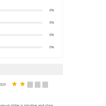
0%
0%
0%
0%
2025
nual slider is intuitive and stays