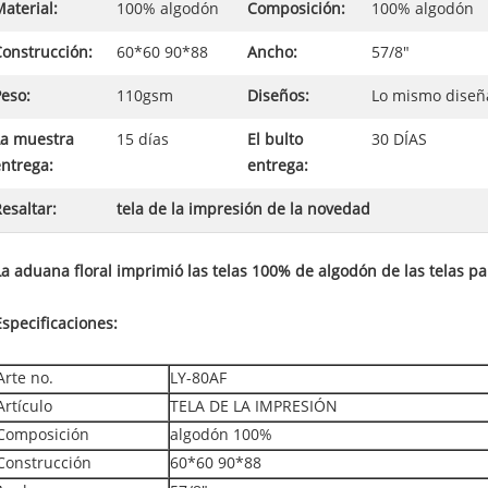
aterial:
100% algodón
Composición:
100% algodón
Construcción:
60*60 90*88
Ancho:
57/8"
eso:
110gsm
Diseños:
Lo mismo diseña
La muestra
15 días
El bulto
30 DÍAS
ntrega:
entrega:
esaltar:
tela de la impresión de la novedad
La aduana floral imprimió las telas 100% de algodón de las telas par
Especificaciones:
Arte no.
LY-80AF
Artículo
TELA DE LA IMPRESIÓN
Composición
algodón 100%
Construcción
60*60 90*88