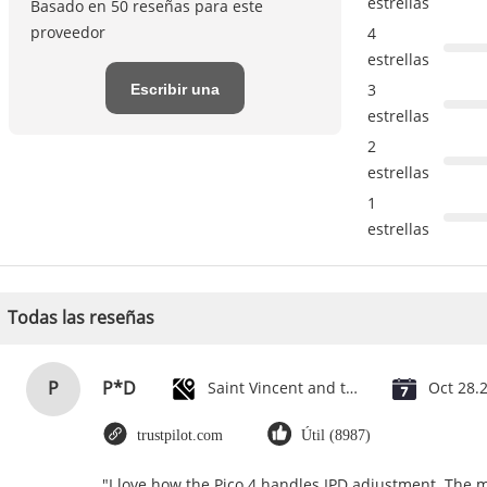
estrellas
Basado en 50 reseñas para este
proveedor
4
estrellas
Escribir una
3
estrellas
reseña
2
estrellas
1
estrellas
Todas las reseñas
P
P*D
Saint Vincent and the Grenadines
Oct 28.
trustpilot.com
Útil (8987)
"I love how the Pico 4 handles IPD adjustment. The ma