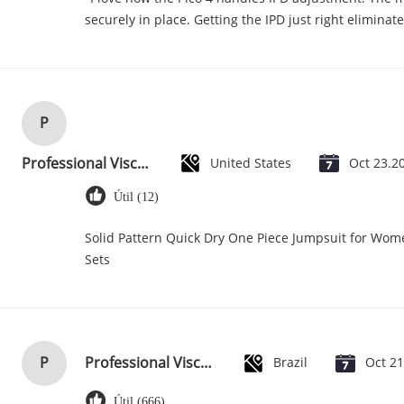
securely in place. Getting the IPD just right elimina
P
Professional Viscose Rayon Fabric Floral Apparel Fabric 118D+20D
United States
Oct 23.2
Útil (12)
Solid Pattern Quick Dry One Piece Jumpsuit for Wo
Sets
P
Professional Viscose Rayon Fabric Floral Apparel Fabric 118D+20D
Brazil
Oct 2
Útil (666)