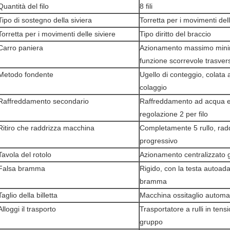
Quantità del filo
8 fili
Tipo di sostegno della siviera
Torretta per i movimenti dell
Torretta per i movimenti delle siviere
Tipo diritto del braccio
Carro paniera
Azionamento massimo minim
funzione scorrevole trasver
Metodo fondente
Ugello di conteggio, colata 
colaggio
Raffreddamento secondario
Raffreddamento ad acqua e d
regolazione 2 per filo
Ritiro che raddrizza macchina
Completamente 5 rullo, ra
progressivo
Tavola del rotolo
Azionamento centralizzato 
Falsa bramma
Rigido, con la testa autoada
bramma
Taglio della billetta
Macchina ossitaglio automa
Alloggi il trasporto
Trasportatore a rulli in tens
gruppo