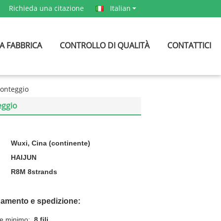
Richieda una citazione
Italian
A FABBRICA
CONTROLLO DI QUALITÀ
CONTATTICI
conteggio
eggio
Wuxi, Cina (continente)
HAIJUN
R8M 8strands
gamento e spedizione:
ne minimo:
8 fili