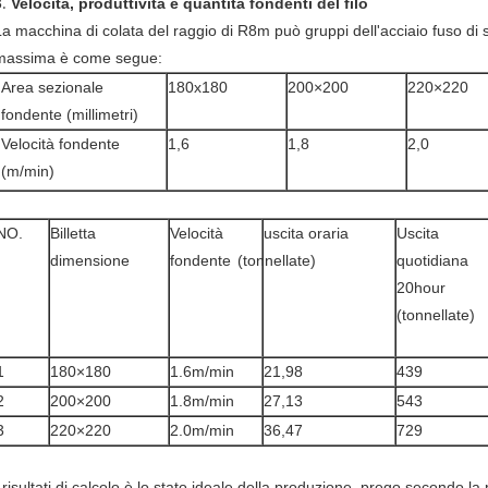
3.
Velocità, produttività e quantità fondenti del filo
La macchina di colata del raggio di R8m può gruppi dell'acciaio fuso di sp
massima è come segue:
Area sezionale
180x180
200×200
220×220
fondente (millimetri)
Velocità fondente
1,6
1,8
2,0
(m/min)
NO.
Billetta
Velocità
uscita oraria
Uscita
dimensione
fondente
(tonnellate)
quotidiana
20hour
(tonnellate)
1
180×180
1.6m/min
21,98
439
2
200×200
1.8m/min
27,13
543
3
220×220
2.0m/min
36,47
729
 risultati di calcolo è lo stato ideale della produzione, prego secondo la 