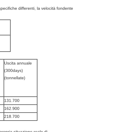
ecifiche differenti, la velocità fondente
Uscita annuale
(300days)
(tonnellate)
131.700
162.900
218.700
propria situazione reale di