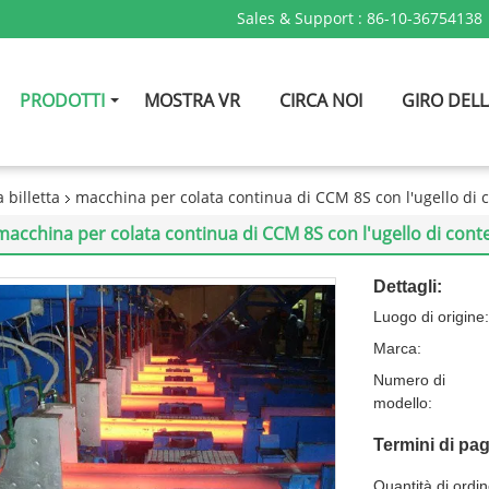
Sales & Support :
86-10-36754138
PRODOTTI
MOSTRA VR
CIRCA NOI
GIRO DELL
 billetta
macchina per colata continua di CCM 8S con l'ugello di 
macchina per colata continua di CCM 8S con l'ugello di cont
Dettagli:
Luogo di origine:
Marca:
Numero di
modello:
Termini di pa
Quantità di ordi