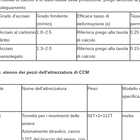
adeguamento.
Grado d'acciaio
Grado fondente
Efficace tasso di
Tass
(m/min)
deformazione (ε)
perm
Acciaio al carbonio
1.8~2.5
Riferisca prego alla tavola
0,25
diritto
di calcolo
Acciaio
1.3~2.0
Riferisca prego alla tavola
0.15
bassolegato
di calcolo
4. elenco dei pezzi dell'attrezzatura di CCM
№
Nome dell'attrezzatura
Peso
Modello 
specific
1
Torretta per i movimenti delle
56T×2=112T
metta
siviere
Azionamento idraulico, carico
120T del braccio del segno, con