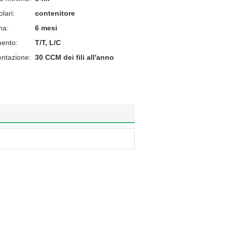
lari:
contenitore
na:
6 mesi
mento:
T/T, L/C
entazione:
30 CCM dei fili all'anno