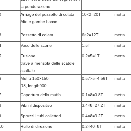
la ponderazione
2
Arriage del pozzetto di colata
10×2=20T
metta
Alte e gambe basse
3
Pozzetto di colata
6×2=12T
metta
4
Vaso delle scorie
1.5T
metta
5
Fusione
0.2×5=1T
metta
trave a mensola delle scatole
scaffale
6
Muffa 150×150
0.57×5=4.56T
metta
R8, length900
7
Copertura della muffa
0.1×8=0.8T
metta
8
Vibri il dispositivo
3.4×8=27.2T
metta
9
Spruzzi i tubi collettori
0.4×8=3.2T
metta
10
Rullo di direzione
0.2×40=8T
metta