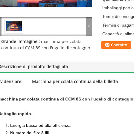
Imballaggi partico
Tempi di conseg
Termini di paga
Capacità di alim
Grande immagine :
macchina per colata
Contatto
continua di CCM 8S con l'ugello di conteggio
Descrizione di prodotto dettagliata
videnziare:
Macchina per colata continua della billetta
macchina per colata continua di CCM 8S con l'ugello di conteggio
Dettaglio rapido:
Energia bassa ed alta efficienza
Numero del filo: 8 fili