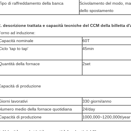
Tipo di raffreddamento della banca
Scivolamento del modo, mac
dello spostamento
2. descrizione trattata e capacità tecniche del CCM della billetta d'
Forno ad induzione:
Capacità nominale
60T
Ciclo 'tap to tap'
45min
Quantità della fornace
2set
Capacità di produzione
Giorni lavorativi
330 giorni/anno
Numero medio della fornace quotidiana
24/day
Capacità di produzione
1000,000~1200,000t/year