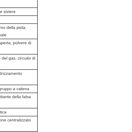
e siviere
o della pista,
sale
aperta, polvere di
el gas, circuito di
ddrizzamento
gruppo a catena
ttante della falsa
tica
ione centralizzato