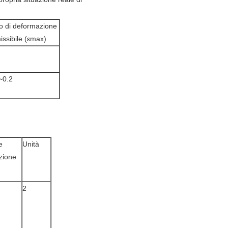
o di deformazione
issibile (εmax)
~0.2
e
Unità
azione
2